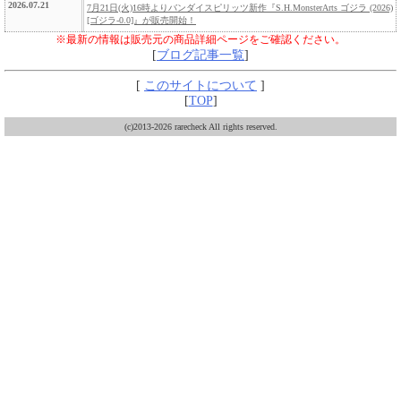
2026.07.21
7月21日(火)16時よりバンダイスピリッツ新作『S.H.MonsterArts ゴジラ (2026)
[ゴジラ-0.0]』が販売開始！
※最新の情報は販売元の商品詳細ページをご確認ください。
[
ブログ記事一覧
]
[
このサイトについて
]
[
TOP
]
(c)2013-2026 rarecheck All rights reserved.