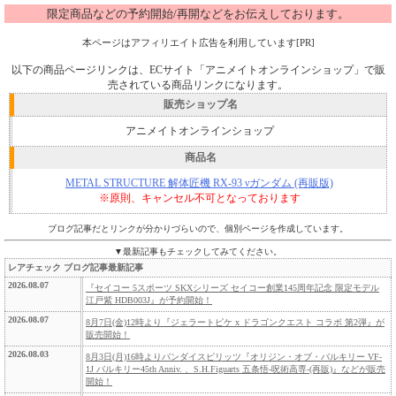
限定商品などの予約開始/再開などをお伝えしております。
本ページはアフィリエイト広告を利用しています[PR]
以下の商品ページリンクは、ECサイト「アニメイトオンラインショップ」で販
売されている商品リンクになります。
販売ショップ名
アニメイトオンラインショップ
商品名
METAL STRUCTURE 解体匠機 RX-93 νガンダム (再販版)
※原則、キャンセル不可となっております
ブログ記事だとリンクが分かりづらいので、個別ページを作成しています。
▼最新記事もチェックしてみてください。
レアチェック ブログ記事最新記事
2026.08.07
『セイコー 5スポーツ SKXシリーズ セイコー創業145周年記念 限定モデル
江戸紫 HDB003J』が予約開始！
2026.08.07
8月7日(金)12時より『ジェラートピケ x ドラゴンクエスト コラボ 第2弾』が
販売開始！
2026.08.03
8月3日(月)16時よりバンダイスピリッツ『オリジン・オブ・バルキリー VF-
1J バルキリー45th Anniv. 、S.H.Figuarts 五条悟-呪術高専-(再販)』などが販売
開始！