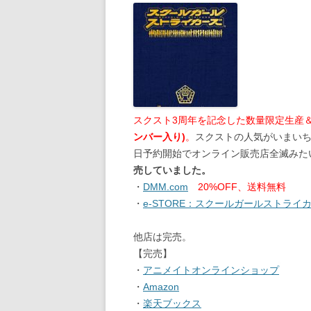
スクスト3周年を記念した数量限定生産
ンバー入り)
。
スクストの人気がいまい
日予約開始でオンライン販売店全滅みた
売していました。
・
DMM.com
20%OFF、送料無料
・
e-STORE：スクールガールストライカーズ 3r
他店は完売。
【完売】
・
アニメイトオンラインショップ
・
Amazon
・
楽天ブックス