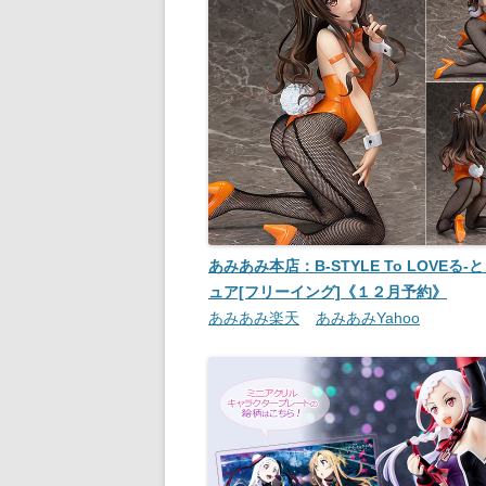
あみあみ本店：B-STYLE To LOVEる-
ュア[フリーイング]《１２月予約》
あみあみ楽天
あみあみYahoo