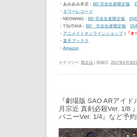
・あみあみ本店：
BD 完全生産限定版
・
タワーレコード
・NEOWING：
BD 完全生産限定版
DV
・TSUTAYA：
BD 完全生産限定版
D
・
アニメイトオンラインショップ
(
「オ
・
楽天ブックス
・
Amazon
カテゴリー:
限定品
| 投稿日:
2017年6月30
『劇場版 SAO ARアイド
月宗近 真剣必殺Ver. 1/
バニーVer. 1/4』など予