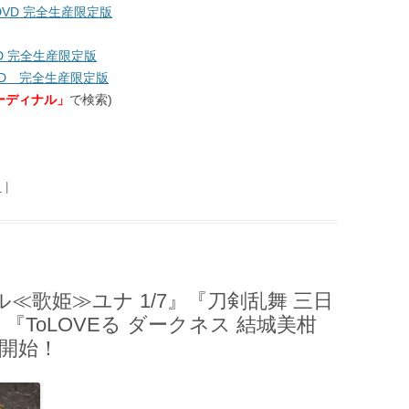
DVD 完全生産限定版
D 完全生産限定版
VD 完全生産限定版
ーディナル」
で検索)
日
|
ル≪歌姫≫ユナ 1/7』『刀剣乱舞 三日
8 』『ToLOVEる ダークネス 結城美柑
約開始！