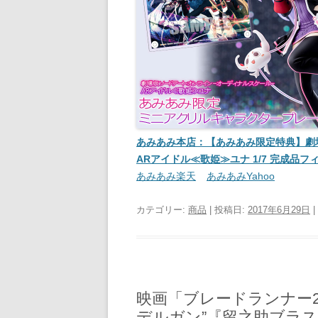
あみあみ本店：【あみあみ限定特典】劇場
ARアイドル≪歌姫≫ユナ 1/7 完成品
あみあみ楽天
あみあみYahoo
カテゴリー:
商品
| 投稿日:
2017年6月29日
|
映画「ブレードランナー2
デルガン”『留之助ブラス