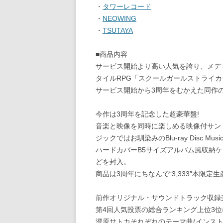
・
タワーレコード
・
NEOWING
・
TSUTAYA
■商品内容
サービス開始より高い人気を誇り、メデ
タイルRPG「スクールガールストライ
サービス開始から3周年をむかえた同作
今作は3周年を記念した超豪華盤!
音楽と映像を同時に楽しめる映像付サン
ジックではお馴染みのBlu-ray Disc Mus
ハードカバーB5サイズアルバム風収納ケ
どを封入。
商品は3周年にちなんで“3,333″本限定
前作オリジナル・サウンドトラック収録
第4回人気投票の総合ランキング上位3
澄原サトカそれぞれのテーマ曲(インスト