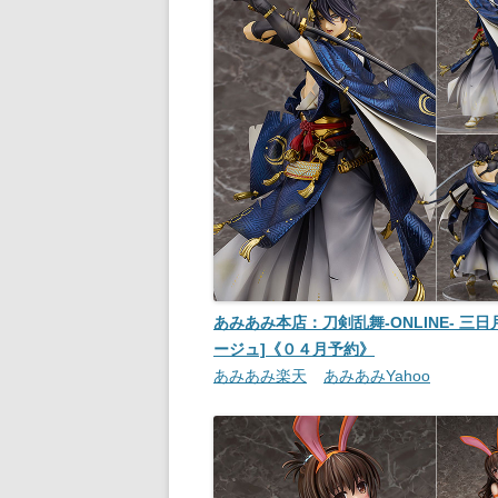
あみあみ本店：刀剣乱舞-ONLINE- 三日
ージュ]《０４月予約》
あみあみ楽天
あみあみYahoo