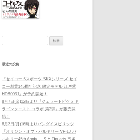
検索:
最近の投稿
『セイコー 5スポーツ SKXシリーズ セイ
コー創業145周年記念 限定モデル 江戸紫
HDB003J』が予約開始！
8月7日(金)12時より『ジェラートピケ x ド
ラゴンクエスト コラボ 第2弾』が販売開
始！
8月3日(月)16時よりバンダイスピリッツ
『オリジン・オブ・バルキリー VF-1J バ
ルキリー45th Anniv. 、S.H.Figuarts 五条