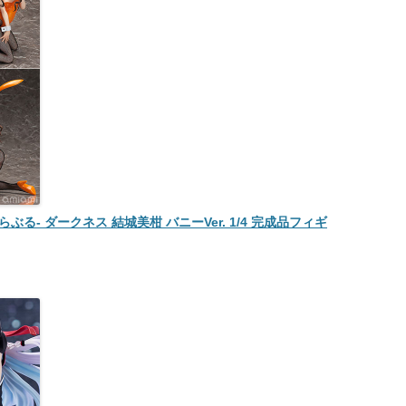
とらぶる- ダークネス 結城美柑 バニーVer. 1/4 完成品フィギ