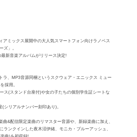
ィアミックス展開中の大人気スマートフォン向けラノベス
カーズ」。
の最新音楽アルバムがリリース決定!
トラ、MP3音源同梱というスクウェア・エニックス ミュー
icを採用。
ース(スタンド台座付)や女の子たちの個別学生証シートな
生産(シリアルナンバー刻印あり)。
楽曲&配信限定楽曲のリマスター音源や、新録楽曲に加え、
位にランクインした夜木沼伊緒、モニカ・ブルーアッシュ、
楽曲)を初収録!