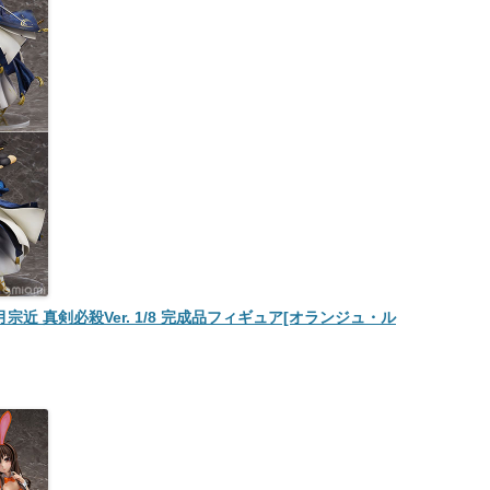
月宗近 真剣必殺Ver. 1/8 完成品フィギュア[オランジュ・ル