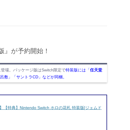
特装版』が予約開始！
に登場。パッケージ版はSwitch限定で
特装版には「
任天堂
呂敷」「サントラCD」などが同梱。
】Nintendo Switch ホロの花札 特装版[ジェムド