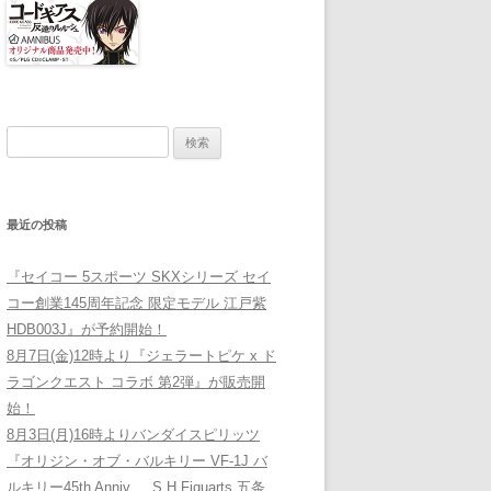
検索:
最近の投稿
『セイコー 5スポーツ SKXシリーズ セイ
コー創業145周年記念 限定モデル 江戸紫
HDB003J』が予約開始！
8月7日(金)12時より『ジェラートピケ x ド
ラゴンクエスト コラボ 第2弾』が販売開
始！
8月3日(月)16時よりバンダイスピリッツ
『オリジン・オブ・バルキリー VF-1J バ
ルキリー45th Anniv. 、S.H.Figuarts 五条