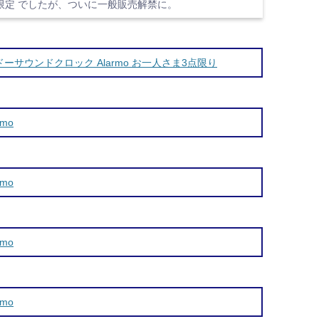
ine加入者限定 でしたが、ついに一般販売解禁に。
ドーサウンドクロック Alarmo お一人さま3点限り
mo
mo
mo
mo