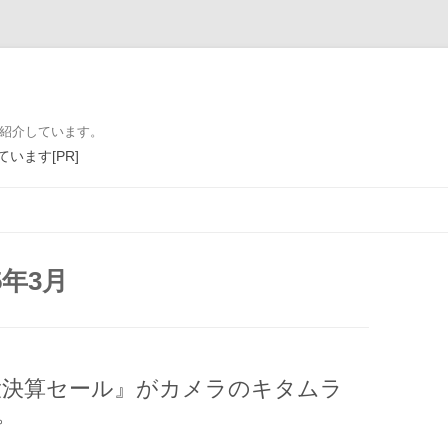
を紹介しています。
います[PR]
コンテンツへ移動
5年3月
り『大決算セール』がカメラのキタムラ
。