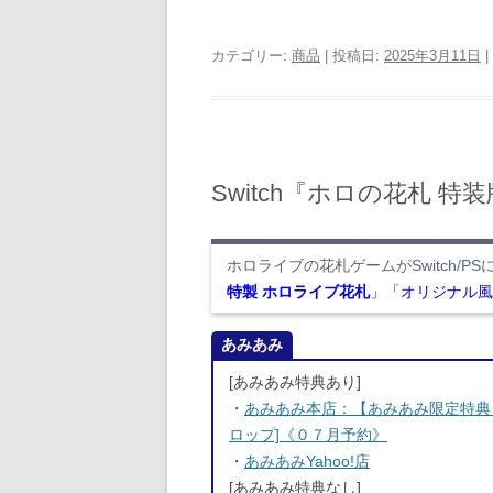
カテゴリー:
商品
| 投稿日:
2025年3月11日
|
Switch『ホロの花札 
ホロライブの花札ゲームがSwitch/PS
特製 ホロライブ花札
」「オリジナル風
あみあみ
[あみあみ特典あり]
・
あみあみ本店：【あみあみ限定特典】【特典
ロップ]《０７月予約》
・
あみあみYahoo!店
[あみあみ特典なし]