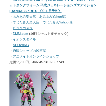
ットタンクフォーム 平成ジェネレーションズエディション
[BANDAI SPIRITS]《０１月予約》
・
あみあみ楽天店
あみあみYahoo!店
・
でじたみん楽天店
でじたみんYahoo!店
・
ビックカメラ
・
DMM.com
(16時ジャスト要チェック)
・
イオンスタイル
・
NEOWING
・
通販ショップの駿河屋
・
アニメイトオンラインショップ
定価:7,700円、JAN:4573102657749