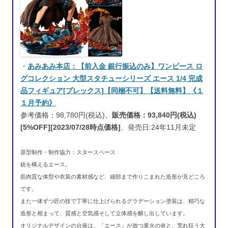
・
あみあみ本店：【前入金 銀行振込のみ】ワンピース ロ
グコレクション 大型スタチューシリーズ エース 1/4 完成
品フィギュア[プレックス]【同梱不可】【送料無料】《１
１月予約》
参考価格：98,780円(税込)、
販売価格：93,840円(税込)
[5%OFF][2023/07/28時点価格]
、発売日:24年11月未定
原型制作・制作協力：スタースペース
銃を構えるエース。
筋肉質な体型や衣装の素材感など、細部まで作りこまれた造形が見どころ
です。
また一体ずつ匠の技で丁寧に仕上げられるグラデーション塗装は、精巧な
造形と相まって、質感と空気感そして立体感を醸し出しています。
オリジナルデザインの台座は、「エース」が放つ業火の炎と、荒れ狂う大