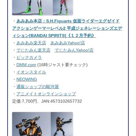
・
あみあみ本店：S.H.Figuarts 仮面ライダーエグゼイド
アクションゲーマーレベル2 平成ジェネレーションズエデ
ィション[BANDAI SPIRITS]《１２月予約》
・
あみあみ楽天店
あみあみYahoo!店
・
でじたみん楽天店
でじたみんYahoo!店
・
ビックカメラ
・
DMM.com
(16時ジャスト要チェック)
・
イオンスタイル
・
NEOWING
・
通販ショップの駿河屋
・
アニメイトオンラインショップ
定価:7,700円、JAN:4573102657732