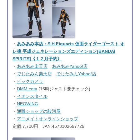
・
あみあみ本店：S.H.Figuarts 仮面ライダーゴースト オ
レ魂 平成ジェネレーションズエディション[BANDAI
SPIRITS]《１２月予約》
・
あみあみ楽天店
あみあみYahoo!店
・
でじたみん楽天店
でじたみんYahoo!店
・
ビックカメラ
・
DMM.com
(16時ジャスト要チェック)
・
イオンスタイル
・
NEOWING
・
通販ショップの駿河屋
・
アニメイトオンラインショップ
定価:7,700円、JAN:4573102657725