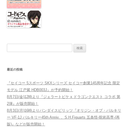
検索:
最近の投稿
『セイコー 5スポーツ SKXシリーズ セイコー創業145周年記念 限定
モデル 江戸紫 HDB003J』が予約開始！
8月7日(金)12時より『ジェラートピケ x ドラゴンクエスト コラボ 第
2弾』が販売開始！
8月3日(月)16時よりバンダイスピリッツ『オリジン・オブ・バルキリ
ー VF-1J バルキリー45th Anniv. 、S.H.Figuarts 五条悟-呪術高専-(再
販)』などが販売開始！