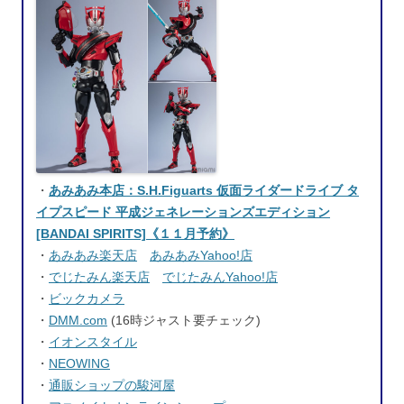
・
あみあみ本店：S.H.Figuarts 仮面ライダードライブ タ
イプスピード 平成ジェネレーションズエディション
[BANDAI SPIRITS]《１１月予約》
・
あみあみ楽天店
あみあみYahoo!店
・
でじたみん楽天店
でじたみんYahoo!店
・
ビックカメラ
・
DMM.com
(16時ジャスト要チェック)
・
イオンスタイル
・
NEOWING
・
通販ショップの駿河屋