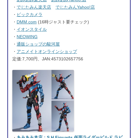
・
でじたみん楽天店
でじたみんYahoo!店
・
ビックカメラ
・
DMM.com
(16時ジャスト要チェック)
・
イオンスタイル
・
NEOWING
・
通販ショップの駿河屋
・
アニメイトオンラインショップ
定価:7,700円、JAN:4573102657756
・
あみあみ本店：S.H.Figuarts 仮面ライダービルド ラビ