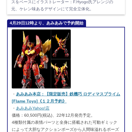
スをベースにイラストレーター：F.Hyogo氏アレンジの
元、ケレン味あるデザインにて完全立体化。
4月29日12時より、あみあみで予約開始
・
あみあみ本店：【限定販売】鉄機巧 ロディマスプライム
[Flame Toys]《１２月予約》
・
あみあみYahoo!店
価格：60,500円(税込)、22年12月発売予定。
4種類付属の表情パーツと全身に搭載された可動ギミック
によって大胆なアクションポーズから人間味溢れるポーズ