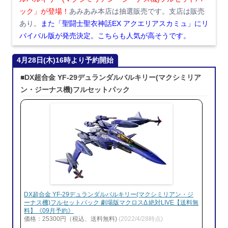
ック」が登場！
あみあみ本店は抽選販売です。支店は販売
あり。
また「聖闘士聖衣神話EX アクエリアスカミュ」にリ
バイバル版が発売決定。こちらも人気が高そうです。
4月28日(木)16時より予約開始
■DX超合金 YF-29デュランダルバルキリー(マクシミリア
ン・ジーナス機)フルセットパック
DX超合金 YF-29デュランダルバルキリー(マクシミリアン・ジ
ーナス機)フルセットパック 劇場版マクロスΔ 絶対LIVE【送料無
料】《09月予約》
価格：25300円（税込、送料無料)
(2022/4/28時点)