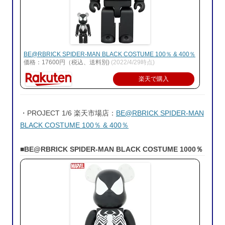
BE@RBRICK SPIDER-MAN BLACK COSTUME 100％ & 400％
価格：17600円（税込、送料別)
(2022/4/29時点)
楽天で購入
・PROJECT 1/6 楽天市場店：
BE@RBRICK SPIDER-MAN
BLACK COSTUME 100％ & 400％
■BE@RBRICK SPIDER-MAN BLACK COSTUME 1000％