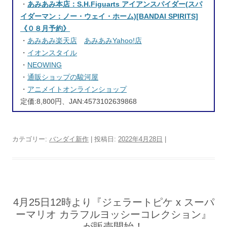
・
あみあみ本店：S.H.Figuarts アイアンスパイダー(スパ
イダーマン：ノー・ウェイ・ホーム)[BANDAI SPIRITS]
《０８月予約》
・
あみあみ楽天店
あみあみYahoo!店
・
イオンスタイル
・
NEOWING
・
通販ショップの駿河屋
・
アニメイトオンラインショップ
定価:8,800円、JAN:4573102639868
カテゴリー:
バンダイ新作
| 投稿日:
2022年4月28日
|
4月25日12時より『ジェラートピケ x スーパ
ーマリオ カラフルヨッシーコレクション』
が販売開始！