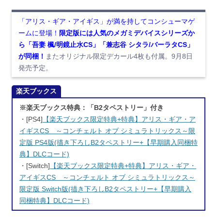
「アリス・ギア・アイギス」が満を持してコンシューマゲ
ームに登場！
限定版には人気のメガミデバイスシリーズか
ら「吾妻 楓/明鏡止水CS」「兼志谷 シタラ/バーラタCS」
が同梱！
またオリジナル限定デカール4枚も付属。9月8日
発売予定。
楽天ブックス
※楽天ブックス特典：「B2タペストリー」付き
・[PS4]
【楽天ブックス限定特典+特典】アリス・ギア・ア
イギスCS ～コンチェルト オブ シミュラトリックス～限
定版 PS4版(描き下ろしB2タペストリー+【早期購入同梱特
典】DLCコード)
・[Switch]
【楽天ブックス限定特典+特典】アリス・ギア・
アイギスCS ～コンチェルト オブ シミュラトリックス～
限定版 Switch版(描き下ろしB2タペストリー+【早期購入
同梱特典】DLCコード)