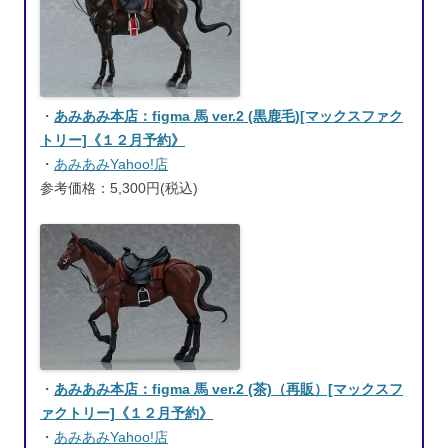
・
あみあみ本店：figma 馬 ver.2 (黒鹿毛)[マックスファク
トリー]《１２月予約》
・
あみあみYahoo!店
参考価格：5,300円(税込)
・
あみあみ本店：figma 馬 ver.2 (茶)（再販）[マックスフ
ァクトリー]《１２月予約》
・
あみあみYahoo!店