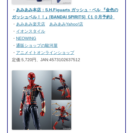
・
あみあみ本店：S.H.Figuarts ガッシュ・ベル 『金色の
ガッシュベル！！』[BANDAI SPIRITS]《１０月予約》
・
あみあみ楽天店
あみあみYahoo!店
・
イオンスタイル
・
NEOWING
・
通販ショップの駿河屋
・
アニメイトオンラインショップ
定価:5,720円、JAN:4573102637512