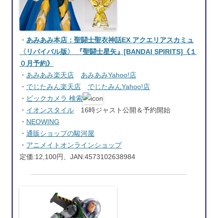
・
あみあみ本店：聖闘士聖衣神話EX アクエリアスカミュ
〈リバイバル版〉 『聖闘士星矢』[BANDAI SPIRITS]《１
０月予約》
・
あみあみ楽天店
あみあみYahoo!店
・
でじたみん楽天店
でじたみんYahoo!店
・
ビックカメラ 検索
・
イオンスタイル
16時ジャスト公開＆予約開始
・
NEOWING
・
通販ショップの駿河屋
・
アニメイトオンラインショップ
定価:12,100円、JAN:4573102638984