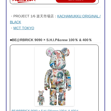
・PROJECT 1/6 楽天市場店：
KACHAMUKKU ORIGINAL /
BLACK
・
MCT TOKYO
■BE@RBRICK 9090 × S.H.I.P&crew 100％ & 400％