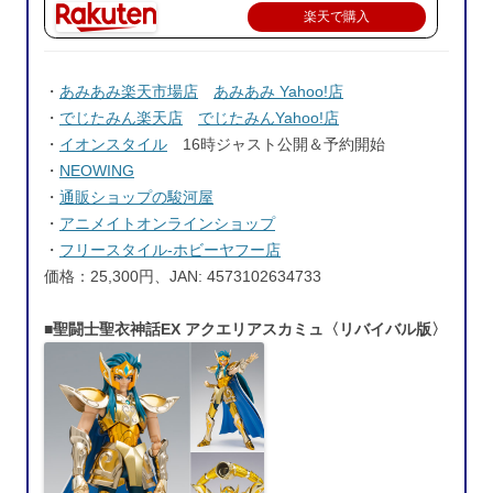
楽天で購入
・
あみあみ楽天市場店
あみあみ Yahoo!店
・
でじたみん楽天店
でじたみんYahoo!店
・
イオンスタイル
16時ジャスト公開＆予約開始
・
NEOWING
・
通販ショップの駿河屋
・
アニメイトオンラインショップ
・
フリースタイル-ホビーヤフー店
価格：25,300円、JAN: 4573102634733
■聖闘士聖衣神話EX アクエリアスカミュ〈リバイバル版〉