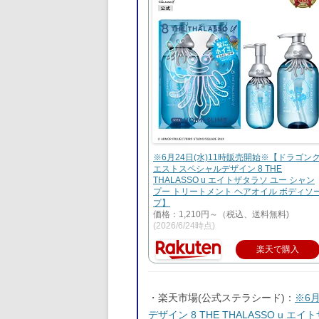
※6月24日(水)11時販売開始※【ドラゴン
エストスペシャルデザイン 8 THE
THALASSO u エイトザタラソ ユー シャン
プー トリートメント ヘアオイル ボディソ
プ】
価格：1,210円～（税込、送料無料)
(2026/6/24時点)
楽天で購入
・楽天市場(公式ステラシード)：
※6
デザイン 8 THE THALASSO u