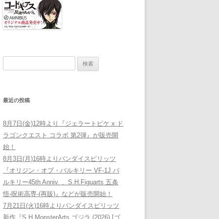
検索:
最近の投稿
8月7日(金)12時より『ジェラートピケ x ド
ラゴンクエスト コラボ 第2弾』が販売開
始！
8月3日(月)16時よりバンダイスピリッツ
『オリジン・オブ・バルキリー VF-1J バ
ルキリー45th Anniv. 、S.H.Figuarts 五条
悟-呪術高専-(再販)』などが販売開始！
7月21日(火)16時よりバンダイスピリッツ
新作『S.H.MonsterArts ゴジラ (2026) [ゴ