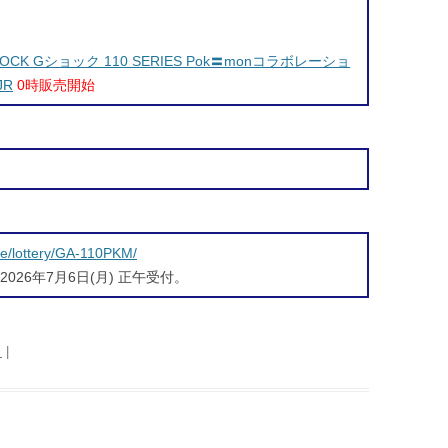
HOCK Gショック 110 SERIES Pok〓monコラボレーショ
JR
0時販売開始
ore/lottery/GA-110PKM/
 2026年7月6日(月) 正午受付。
日
|