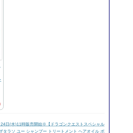
ク
ー
月24日(水)11時販売開始※【ドラゴンクエストスペシャル
 エイトザタラソ ユー シャンプー トリートメント ヘアオイル ボ