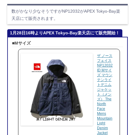
数がかなり少なそうですがNP12032がAPEX Tokyo-Bay楽
天店にて販売されます。
1月28日16時よりAPEX Tokyo-Bay楽天店にて販売開始！
■Mサイズ
ザ ノース
フェイス
NP12032
ID Mサイ
ズ マウン
テンライ
トデニム
ジャケッ
ト（メン
ズ） The
North
Face
Mens
Mountain
Light
Denim
Jacket