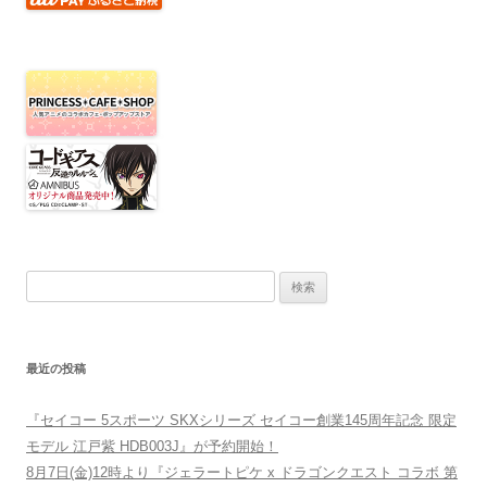
検索:
最近の投稿
『セイコー 5スポーツ SKXシリーズ セイコー創業145周年記念 限定
モデル 江戸紫 HDB003J』が予約開始！
8月7日(金)12時より『ジェラートピケ x ドラゴンクエスト コラボ 第