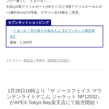
プの一番くじ『とるパカ！』。
今回はA賞アクリルボード(A5サイズ)とB賞アクリルキーホルダ
ー(横約9cm)の2等級、デザイン全16種をご用意。
セブンネットショッピング
・
とるパカ！空の青さを知る人よ【セブンネット限定商
品】
価格：1,300円
カテゴリー:
限定品
| 投稿日:
2020年1月29日
|
1月28日16時より『ザ ノースフェイス マウ
ンテンライトデニム ジャケット NP12032』
がAPEX Tokyo-Bay楽天店にて販売開始！