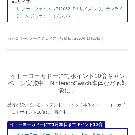
■Lサイズ
・
ザ ノースフェイス NP12032 ID Lサイズ マウンテンライ
トデニム ジャケット（メンズ）
カテゴリー:
ノースフェイス
| 投稿日:
2020年1月28日
|
イトーヨーカドーにてポイント10倍キャン
ペーン実施中。NintendoSwitch本体なども対
象に。
品薄が続いているニンテンドースイッチ本体がイトーヨーカド
ーにてポイント10倍にて販売中。
イトーヨーカドーにて1月28日までポイント10倍
・
イトーヨーカドー：Ｎｉｎｔｅｎｄｏ Ｓｗｉｔｃｈ