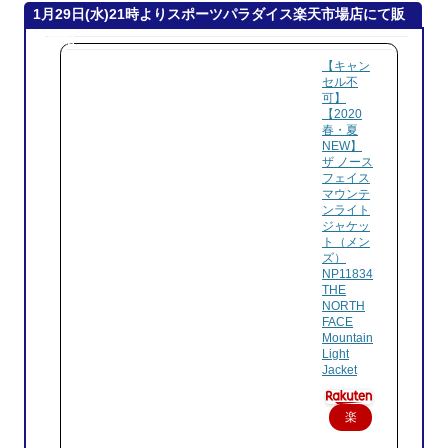
1月29日(水)21時よりスポーツパラダイス楽天市場店にて販
売開始
【キャン
セル不
可】
【2020
春・夏
NEW】
ザ ノース
フェイス
マウンテ
ンライト
ジャケッ
ト（メン
ズ）
NP11834
THE
NORTH
FACE
Mountain
Light
Jacket
楽
天