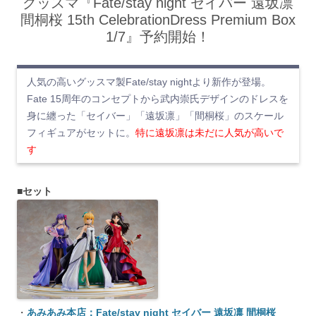
グッスマ『Fate/stay night セイバー 遠坂凛
間桐桜 15th CelebrationDress Premium Box
1/7』予約開始！
人気の高いグッスマ製Fate/stay nightより新作が登場。
Fate 15周年のコンセプトから武内崇氏デザインのドレスを
身に纏った「セイバー」「遠坂凛」「間桐桜」のスケール
フィギュアがセットに。
特に遠坂凛は未だに人気が高いで
す
■セット
・
あみあみ本店：Fate/stay night セイバー 遠坂凛 間桐桜