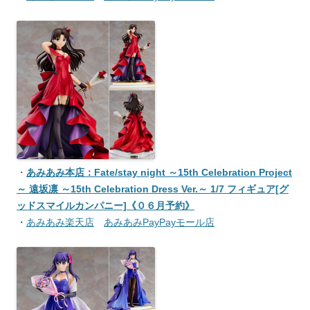
・
あみあみ本店：Fate/stay night ～15th Celebration Project
～ 遠坂凛 ～15th Celebration Dress Ver.～ 1/7 フィギュア[グ
ッドスマイルカンパニー]《０６月予約》
・
あみあみ楽天店
あみあみPayPayモール店