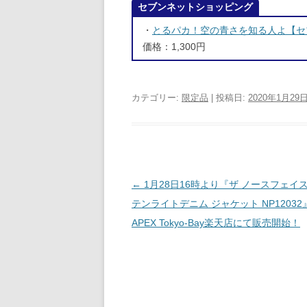
セブンネットショッピング
・
とるパカ！空の青さを知る人よ【セ
価格：1,300円
カテゴリー:
限定品
| 投稿日:
2020年1月29
投稿ナビゲーション
←
1月28日16時より『ザ ノースフェイス
テンライトデニム ジャケット NP12032
APEX Tokyo-Bay楽天店にて販売開始！