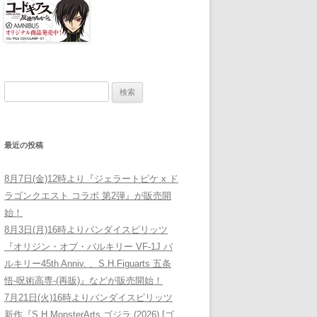
検索:
最近の投稿
8月7日(金)12時より『ジェラートピケ x ド
ラゴンクエスト コラボ 第2弾』が販売開
始！
8月3日(月)16時よりバンダイスピリッツ
『オリジン・オブ・バルキリー VF-1J バ
ルキリー45th Anniv. 、S.H.Figuarts 五条
悟-呪術高専-(再販)』などが販売開始！
7月21日(火)16時よりバンダイスピリッツ
新作『S.H.MonsterArts ゴジラ (2026) [ゴ