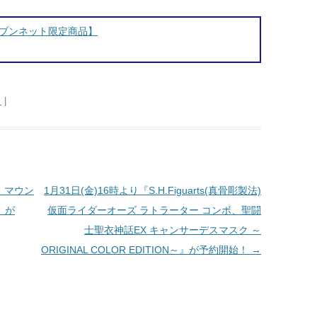
ブンネット限定商品】
日
|
 マウン
1月31日(金)16時より『S.H.Figuarts(真骨彫製法)
』が
仮面ライダーオーズ ラトラーター コンボ、聖闘
士聖衣神話EX キャンサーデスマスク ～
ORIGINAL COLOR EDITION～』が予約開始！
→