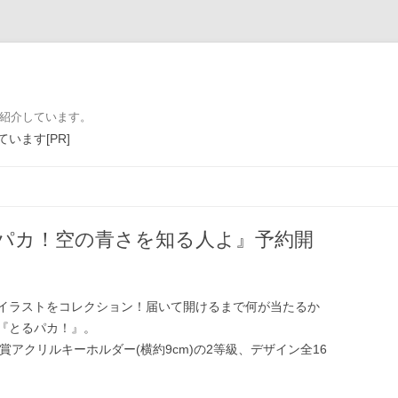
を紹介しています。
います[PR]
コンテンツへ移動
パカ！空の青さを知る人よ』予約開
イラストをコレクション！届いて開けるまで何が当たるか
『とるパカ！』。
B賞アクリルキーホルダー(横約9cm)の2等級、デザイン全16