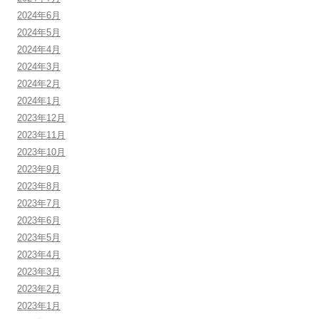
2024年6月
2024年5月
2024年4月
2024年3月
2024年2月
2024年1月
2023年12月
2023年11月
2023年10月
2023年9月
2023年8月
2023年7月
2023年6月
2023年5月
2023年4月
2023年3月
2023年2月
2023年1月