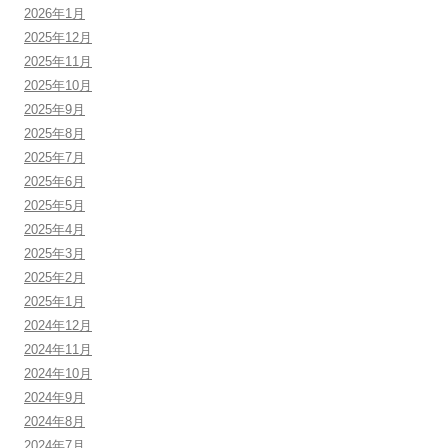
2026年1月
2025年12月
2025年11月
2025年10月
2025年9月
2025年8月
2025年7月
2025年6月
2025年5月
2025年4月
2025年3月
2025年2月
2025年1月
2024年12月
2024年11月
2024年10月
2024年9月
2024年8月
2024年7月