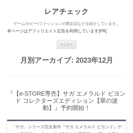
レアチェック
ゲーム/ホビー/ファッションの限定品などを紹介しています。
本ページはアフィリエイト広告を利用しています[PR]
コンテンツへ移動
メニュー
月別アーカイブ:
2023年12月
『【e-STORE専売】サガ エメラルド ビヨン
ド コレクターズエディション【翠の波
動】』予約開始！
「サガ」シリーズ完全新作『サガ エメラルド ビヨンド』ゲ