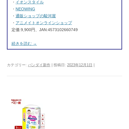
・
イオンスタイル
・
NEOWING
・
通販ショップの駿河屋
・
アニメイトオンラインショップ
定価:9,900円、JAN:4573102660749
続きを読む
→
カテゴリー:
バンダイ新作
| 投稿日:
2023年12月1日
|