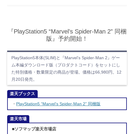
『PlayStation5 “Marvel’s Spider-Man 2” 同梱
版』予約開始！
PlayStation5本体(SLIM)と『Marvel’s Spider-Man 2』ゲー
ム本編ダウンロード版（プロダクトコード）をセットにし
た特別価格・数量限定の商品が登場。価格は66,980円。12
月20日発売。
楽天ブックス
・
PlayStation5 “Marvel’s Spider-Man 2” 同梱版
楽天市場
■ソフマップ楽天市場店