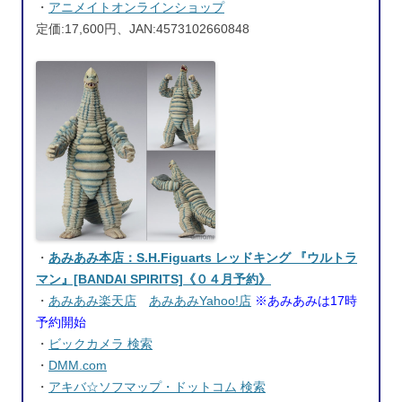
・
アニメイトオンラインショップ
定価:17,600円、JAN:4573102660848
・
あみあみ本店：S.H.Figuarts レッドキング 『ウルトラ
マン』[BANDAI SPIRITS]《０４月予約》
・
あみあみ楽天店
あみあみYahoo!店
※あみあみは17時
予約開始
・
ビックカメラ 検索
・
DMM.com
・
アキバ☆ソフマップ・ドットコム 検索