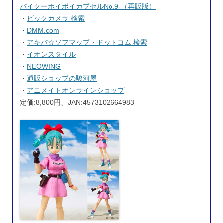
バイクーホイポイカプセルNo.9-（再販版）
・
ビックカメラ 検索
・
DMM.com
・
アキバ☆ソフマップ・ドットコム 検索
・
イオンスタイル
・
NEOWING
・
通販ショップの駿河屋
・
アニメイトオンラインショップ
定価:8,800円、JAN:4573102664983