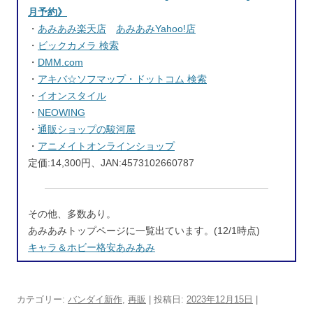
月予約》
・
あみあみ楽天店
あみあみYahoo!店
・
ビックカメラ 検索
・
DMM.com
・
アキバ☆ソフマップ・ドットコム 検索
・
イオンスタイル
・
NEOWING
・
通販ショップの駿河屋
・
アニメイトオンラインショップ
定価:14,300円、JAN:4573102660787
その他、多数あり。
あみあみトップページに一覧出ています。(12/1時点)
キャラ＆ホビー格安あみあみ
カテゴリー:
バンダイ新作
,
再販
| 投稿日:
2023年12月15日
|