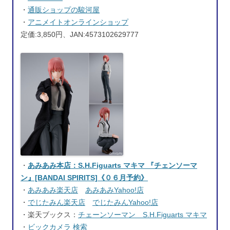
・
通販ショップの駿河屋
・
アニメイトオンラインショップ
定価:3,850円、JAN:4573102629777
・
あみあみ本店：S.H.Figuarts マキマ 『チェンソーマ
ン』[BANDAI SPIRITS]《０６月予約》
・
あみあみ楽天店
あみあみYahoo!店
・
でじたみん楽天店
でじたみんYahoo!店
・楽天ブックス：
チェーンソーマン S.H.Figuarts マキマ
・
ビックカメラ 検索