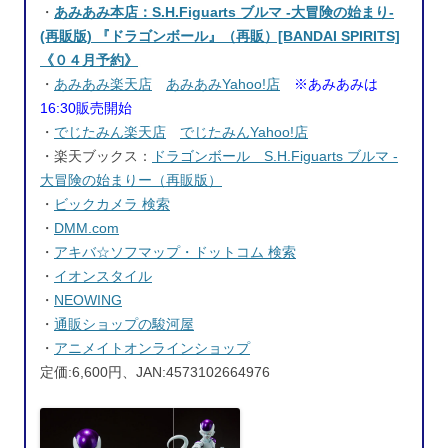
・
あみあみ本店：S.H.Figuarts ブルマ -大冒険の始まり-
(再販版) 『ドラゴンボール』（再販）[BANDAI SPIRITS]
《０４月予約》
・
あみあみ楽天店
あみあみYahoo!店
※あみあみは
16:30販売開始
・
でじたみん楽天店
でじたみんYahoo!店
・楽天ブックス：
ドラゴンボール S.H.Figuarts ブルマ -
大冒険の始まりー（再販版）
・
ビックカメラ 検索
・
DMM.com
・
アキバ☆ソフマップ・ドットコム 検索
・
イオンスタイル
・
NEOWING
・
通販ショップの駿河屋
・
アニメイトオンラインショップ
定価:6,600円、JAN:4573102664976