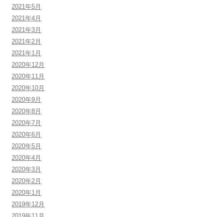
2021年5月
2021年4月
2021年3月
2021年2月
2021年1月
2020年12月
2020年11月
2020年10月
2020年9月
2020年8月
2020年7月
2020年6月
2020年5月
2020年4月
2020年3月
2020年2月
2020年1月
2019年12月
2019年11月