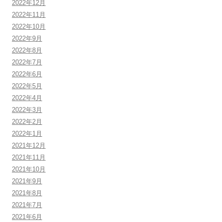
2022年12月
2022年11月
2022年10月
2022年9月
2022年8月
2022年7月
2022年6月
2022年5月
2022年4月
2022年3月
2022年2月
2022年1月
2021年12月
2021年11月
2021年10月
2021年9月
2021年8月
2021年7月
2021年6月