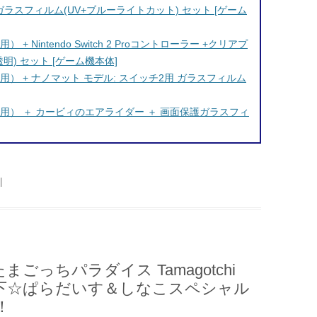
 画面保護ガラスフィルム(UV+ブルーライトカット) セット [ゲーム
用） + Nintendo Switch 2 Proコントローラー +クリアプ
明) セット [ゲーム機本体]
・国内専用） + ナノマット モデル: スイッチ2用 ガラスフィルム
語・国内専用） ＋ カービィのエアライダー ＋ 画面保護ガラスフィ
|
たまごっちパラダイス Tamagotchi
e Sky 竹下☆ぱらだいす＆しなこスペシャル
！