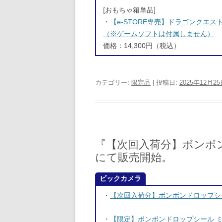
[おもちゃ箱単品]
・
【e-STORE専売】ドラゴンクエ
（※ゲームソフトは付属しません）
価格：14,300円（税込）
カテゴリー:
限定品
| 投稿日:
2025年12月2
『【次回入荷分】ボンボ
にて販売開始。
ビックカメラ
・
【次回入荷分】ボンボンドロップシ
・
【限定】ボンボンドロップシール ミニ 