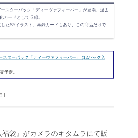
 GAMEの新ブースターパック「ディーヴァフィーバー」が登場。過去
強化カードとして収録。
化したSYイラスト、再録カードもあり、この商品だけで
 GAME ブースターパック「ディーヴァフィーバー」 (12パック入
発売予定。
6日
|
h2 本体入福袋』がカメラのキタムラにて販