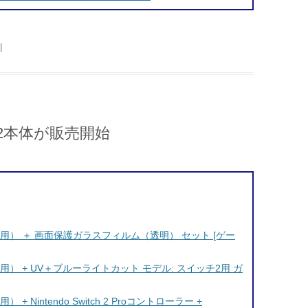
|
h2本体が販売開始
・国内専用） ＋ 画面保護ガラスフィルム（透明） セット [ゲー
・国内専用） + UV＋ブルーライトカット モデル: スイッチ2用 ガ
） + Nintendo Switch 2 Proコントローラー +