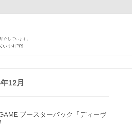
を紹介しています。
います[PR]
コンテンツへ移動
5年12月
L CARD GAME ブースターパック「ディーヴ
！