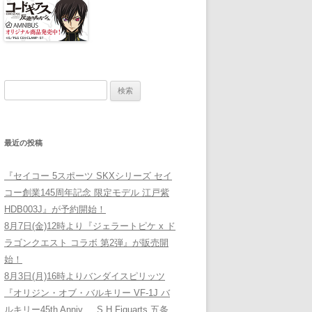
検索:
最近の投稿
『セイコー 5スポーツ SKXシリーズ セイ
コー創業145周年記念 限定モデル 江戸紫
HDB003J』が予約開始！
8月7日(金)12時より『ジェラートピケ x ド
ラゴンクエスト コラボ 第2弾』が販売開
始！
8月3日(月)16時よりバンダイスピリッツ
『オリジン・オブ・バルキリー VF-1J バ
ルキリー45th Anniv. 、S.H.Figuarts 五条