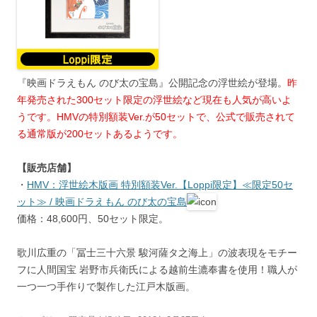
『映画ドラえもん のび太の宝島』公開記念の浮世絵が登場。
昨
年発売された300セット限定の浮世絵など現在も人気が高いよ
うです。HMVの特別額装Ver.が50セットで、公式で販売されて
る通常版が200セットあるようです。
【販売店舗】
・
HMV：浮世絵木版画 特別額装Ver.【Loppi限定】≪限定50セ
ット≫ / 映画ドラえもん のび太の宝島
価格：48,600円、50セット限定。
歌川広重の「冨士三十六景 駿河薩タ之海上」の波表現をモチー
フに人間国宝 岩野市兵衛氏による越前生漉奉書を使用！職人が
一つ一つ手作りで製作した江戸木版画。