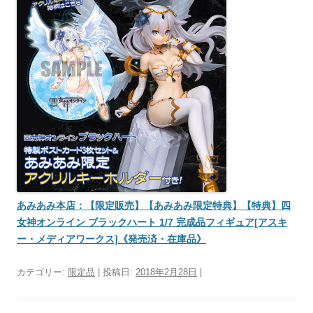
あみあみ本店：【限定販売】【あみあみ限定特典】【特典】四
女神オンライン ブラックハート 1/7 完成品フィギュア[アスキ
ー・メディアワークス]《発売済・在庫品》
カテゴリー:
限定品
| 投稿日:
2018年2月28日
|