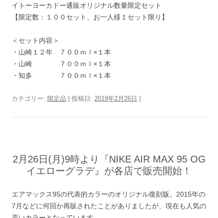
イトーヨーカドー通販オリジナル数量限定セット
【限定数：１００セット、お一人様１セット限り】
＜セット内容＞
・山崎１２年 ７００ｍｌ×１本
・山崎 ７００ｍｌ×１本
・知多 ７００ｍｌ×１本
カテゴリー:
限定品
| 投稿日:
2018年2月26日
|
2月26日(月)9時より『NIKE AIR MAX 95 OG
イエローグラデ』が各店で販売開始！
エアマックス95の代表的カラーのオリジナル復刻版。2015年の
7月などに何回か再販されたことがありましたが、現在も人気の
高いカラーとなっています。