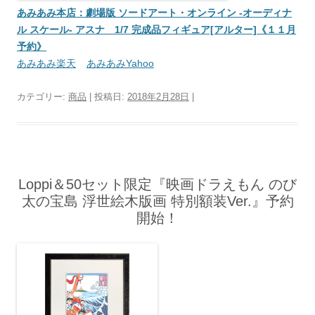
あみあみ本店：劇場版 ソードアート・オンライン -オーディナ
ル スケール- アスナ 1/7 完成品フィギュア[アルター]《１１月
予約》
あみあみ楽天
あみあみYahoo
カテゴリー:
商品
| 投稿日:
2018年2月28日
|
Loppi＆50セット限定『映画ドラえもん のび
太の宝島 浮世絵木版画 特別額装Ver.』予約
開始！