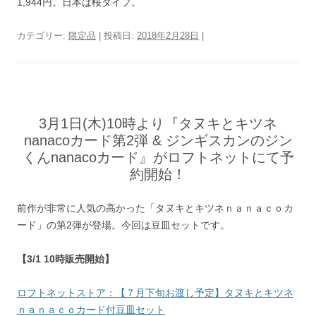
1,944円。日本は桜タイプ。
カテゴリー:
限定品
| 投稿日:
2018年2月28日
|
3月1日(木)10時より『タヌキとキツネ
nanacoカード第2弾 & ジンギスカンのジン
くんnanacoカード』がロフトネットにて予
約開始！
前作が非常に人気の高かった「タヌキとキツネｎａｎａｃｏカ
ード」の第2弾が登場。今回は豆皿セットです。
【3/1 10時販売開始】
ロフトネットストア：【７月下旬お渡し予定】タヌキとキツネ
ｎａｎａｃｏカード付豆皿セット