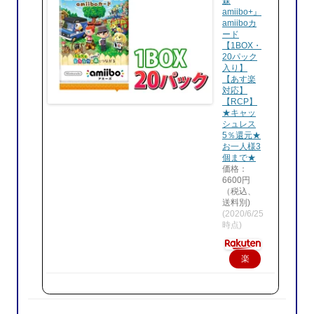
森
amiibo+』
amiiboカ
ード
【1BOX・
20パック
入り】
【あす楽
対応】
【RCP】
★キャッ
シュレス
5％還元★
お一人様3
個まで★
価格：
6600円
（税込、
送料別)
(2020/6/25
時点)
楽
天
で