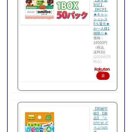
【あす楽
対応】
【RCP】
★キャッ
シュレス
5％還元★
お一人様1
個限り★
価格：
16500円
（税込、
送料別)
(2020/6/25
時点)
楽
天
で
購
入
【即納可
能】【新
品】『と
びだせ ど
うぶつの