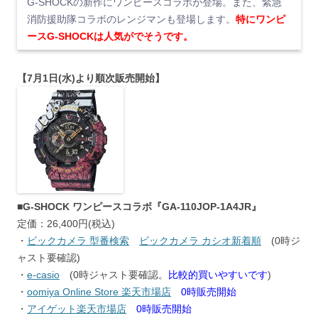
G-SHOCKの新作にワンピースコラボが登場。また、緊急
消防援助隊コラボのレンジマンも登場します。
特にワンピ
ースG-SHOCKは人気がでそうです。
【7月1日(水)より順次販売開始】
■G-SHOCK ワンピースコラボ『GA-110JOP-1A4JR』
定価：26,400円(税込)
・
ビックカメラ 型番検索
ビックカメラ カシオ新着順
(0時ジ
ャスト要確認)
・
e-casio
(0時ジャスト要確認。
比較的買いやすいです
)
・
oomiya Online Store 楽天市場店
0時販売開始
・
アイゲット楽天市場店
0時販売開始