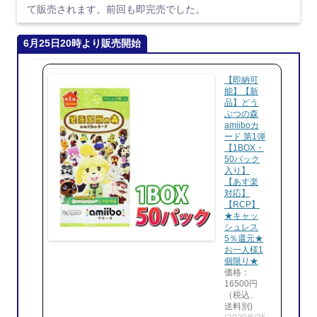
て販売されます。前回も即完売でした。
6月25日20時より販売開始
【即納可
能】【新
品】どう
ぶつの森
amiiboカ
ード 第1弾
【1BOX・
50パック
入り】
【あす楽
対応】
【RCP】
★キャッ
シュレス
5％還元★
お一人様1
個限り★
価格：
16500円
（税込、
送料別)