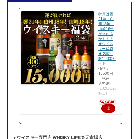
特賞は響
21年・白
州18年・
山崎18年
が当たる
かも！？
★ウイス
キー福袋
★ 2本組
限定400セ
ット
価格：
16500円
（税込、
送料別)
(2020/6/26
時点)
楽
天
で
購
▼ウイスキー専門店 WHISKY LIFE楽天市場店