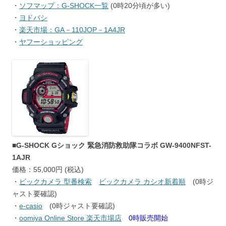
・
ソフマップ：G-SHOCK一覧
(0時20分頃が多い)
・
ヨドバシ
・
楽天市場：GA－110JOP－1A4JR
・
ヤフーショッピング
■G-SHOCK Gショック 緊急消防救助隊コラボ GW-9400NFST-
1AJR
価格：55,000円 (税込)
・
ビックカメラ 型番検索
ビックカメラ カシオ新着順
(0時ジ
ャスト要確認)
・
e-casio
(0時ジャスト要確認)
・
oomiya Online Store 楽天市場店
0時販売開始