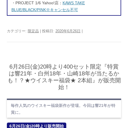
・PROJECT 1/6 Yahoo!店：
KAWS TAKE
BLUE/BLACK/PINK※キャンセル不可
カテゴリー:
限定品
| 投稿日:
2020年6月26日
|
6月26日(金)20時より400セット限定『特賞
は響21年・白州18年・山崎18年が当たるか
も！？★ウイスキー福袋★ 2本組』が販売開
始！
毎作人気のウイスキー福袋新作が登場。今回は響21年が特
賞に。
6月26日(金)20時より販売開始