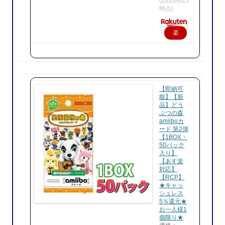
(2020/6/25
時点)
楽
天
で
購
入
【即納可
能】【新
品】どう
ぶつの森
amiiboカ
ード 第2弾
【1BOX・
50パック
入り】
【あす楽
対応】
【RCP】
★キャッ
シュレス
5％還元★
お一人様1
個限り★