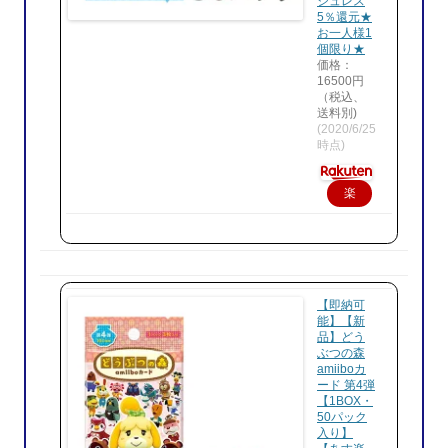
シュレス
5％還元★
お一人様1
個限り★
価格：
16500円
（税込、
送料別)
(2020/6/25
時点)
楽
天
で
購
入
【即納可
能】【新
品】どう
ぶつの森
amiiboカ
ード 第4弾
【1BOX・
50パック
入り】