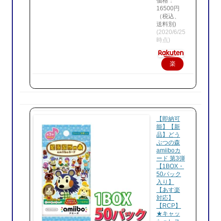
価格：
16500円
（税込、
送料別)
(2020/6/25
時点)
楽
天
で
購
入
【即納可
能】【新
品】どう
ぶつの森
amiiboカ
ード 第3弾
【1BOX・
50パック
入り】
【あす楽
対応】
【RCP】
★キャッ