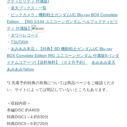
クティビリティ 付属版)
・
楽天ブックス：一覧
・
ビックカメラ：機動戦士ガンダムUC Blu-ray BOX Complete
Edition 【RG 1/144 ユニコーンガンダム ペルフェクティビリ
ティ 付属版】
・
タワーレコード
・
TSUTAYA
・
あみあみ本店：【特典】BD 機動戦士ガンダムUC Blu-ray
BOX Complete Edition [RG ユニコーンガンダム 付属版][バンダ
イナムコアーツ]【送料無料】《０２月予約》
あみあみ楽天
あみあみYahoo
*1:先着予約特典の有無については商品ページをご確認くださ
い。サイトによっては明記していないところもあります。
＜収録内容＞
本編DISC:約440分
特典DISC1～4:約530分
特典DISC5～9:約720分