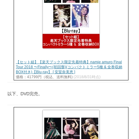
【セット組】【楽天ブックス限定先着特典】namie amuro Final
Tour 2018 〜Finally〜(初回盤)(コンパクトミラー5種 & 全巻収納
BOX付き)【Blu-ray】 [ 安室奈美恵 ]
価格：41799円（税込、送料無料)
(2018/8/31時点)
以下、DVD完売。