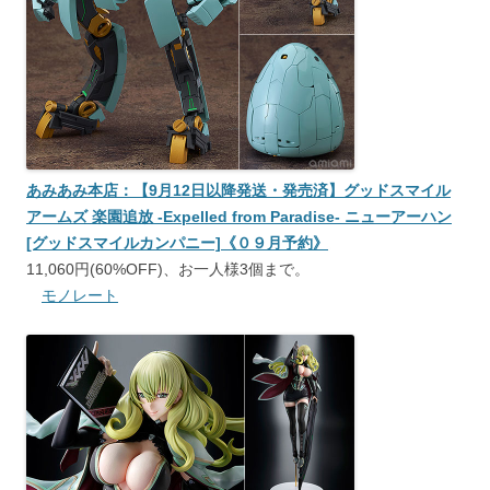
あみあみ本店：【9月12日以降発送・発売済】グッドスマイル
アームズ 楽園追放 -Expelled from Paradise- ニューアーハン
[グッドスマイルカンパニー]《０９月予約》
11,060円(60%OFF)、お一人様3個まで。
モノレート