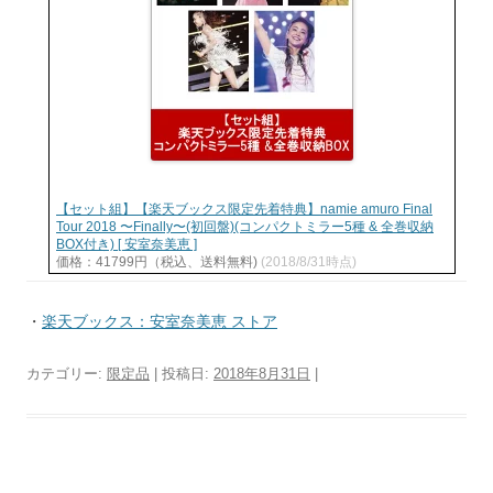
【セット組】【楽天ブックス限定先着特典】namie amuro Final
Tour 2018 〜Finally〜(初回盤)(コンパクトミラー5種 & 全巻収納
BOX付き) [ 安室奈美恵 ]
価格：41799円（税込、送料無料)
(2018/8/31時点)
・
楽天ブックス：安室奈美恵 ストア
カテゴリー:
限定品
| 投稿日:
2018年8月31日
|