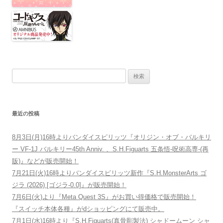
検索:
最近の投稿
8月3日(月)16時よりバンダイスピリッツ『オリジン・オブ・バルキリ
ー VF-1J バルキリー45th Anniv. 、S.H.Figuarts 五条悟-呪術高専-(再
販)』などが販売開始！
7月21日(火)16時よりバンダイスピリッツ新作『S.H.MonsterArts ゴ
ジラ (2026) [ゴジラ-0.0]』が販売開始！
7月6日(火)より『Meta Quest 3S』がお買い得価格で販売開始！
『スイッチ本体各種』がdショッピングにて販売中。
7月1日(水)16時より『S.H.Figuarts(真骨彫製法) シャドームーン シャ