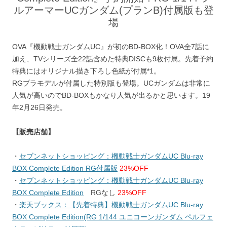
ルアーマーUCガンダム(プランB)付属版も登
場
OVA『機動戦士ガンダムUC』が初のBD-BOX化！OVA全7話に
加え、TVシリーズ全22話含めた特典DISCも9枚付属。先着予約
特典にはオリジナル描き下ろし色紙が付属*1。
RGプラモデルが付属した特別版も登場。UCガンダムは非常に
人気が高いのでBD-BOXもかなり人気が出るかと思います。19
年2月26日発売。
【販売店舗】
・
セブンネットショッピング：機動戦士ガンダムUC Blu-ray
BOX Complete Edition RG付属版
23%OFF
・
セブンネットショッピング：機動戦士ガンダムUC Blu-ray
BOX Complete Edition
RGなし
23%OFF
・
楽天ブックス：【先着特典】機動戦士ガンダムUC Blu-ray
BOX Complete Edition(RG 1/144 ユニコーンガンダム ペルフェ