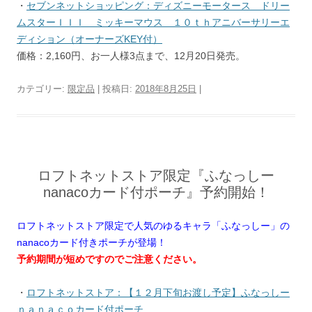
・
セブンネットショッピング：ディズニーモータース ドリー
ムスターＩＩＩ ミッキーマウス １０ｔｈアニバーサリーエ
ディション（オーナーズKEY付）
価格：2,160円、お一人様3点まで、12月20日発売。
カテゴリー:
限定品
| 投稿日:
2018年8月25日
|
ロフトネットストア限定『ふなっしー
nanacoカード付ポーチ』予約開始！
ロフトネットストア限定で人気のゆるキャラ「ふなっしー」の
nanacoカード付きポーチが登場！
予約期間が短めですのでご注意ください。
・
ロフトネットストア：【１２月下旬お渡し予定】ふなっしー
ｎａｎａｃｏカード付ポーチ