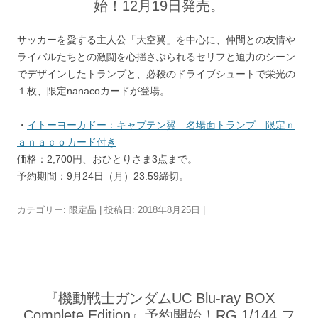
始！12月19日発売。
サッカーを愛する主人公「大空翼」を中心に、仲間との友情や
ライバルたちとの激闘を心揺さぶられるセリフと迫力のシーン
でデザインしたトランプと、必殺のドライブシュートで栄光の
１枚、限定nanacoカードが登場。
・
イトーヨーカドー：キャプテン翼 名場面トランプ 限定ｎ
ａｎａｃｏカード付き
価格：2,700円、おひとりさま3点まで。
予約期間：9月24日（月）23:59締切。
カテゴリー:
限定品
| 投稿日:
2018年8月25日
|
『機動戦士ガンダムUC Blu-ray BOX
Complete Edition』予約開始！RG 1/144 フ