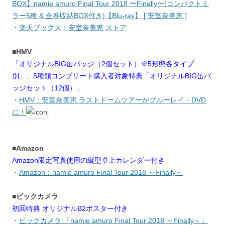
BOX】namie amuro Final Tour 2018 〜Finally〜(コンパクトミ
ラー5種 & 全巻収納BOX付き)【Blu-ray】 [ 安室奈美恵 ]
・
楽天ブックス：安室奈美恵 ストア
■HMV
「オリジナルBIG缶バッジ（2個セット）※5形態各タイプ
別」、5種類コンプリート購入者対象特典「オリジナルBIG缶バ
ッジセット（12個）」
・
HMV：安室奈美恵 ラストドームツアーがブルーレイ・DVD
に！
■Amazon
Amazon限定写真使用の縦型卓上カレンダー付き
・
Amazon：namie amuro Final Tour 2018 ～Finally～
■ビックカメラ
初回特典 オリジナルB2ポスター付き
・
ビックカメラ:「namie amuro Final Tour 2018 ～Finally～」