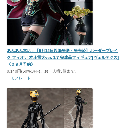
あみあみ本店：【9月12日以降発送・発売済】ボーダーブレイ
ク フィオナ 本庄雷太ver. 1/7 完成品フィギュア[ヴェルテクス]
《０９月予約》
9,140円(50%OFF)、お一人様3個まで。
モノレート