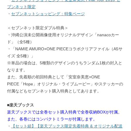
ブンネット限定
・
セブンネットショッピング：特集ページ
＜セブンネット限定ダブル特典＞
・沖縄公演未公開画像使用オリジナルデザイン「nanacoカー
ド」（全5種）
・「NAMIE AMURO×ONE PIECEコラボクリアファイル（A5サ
イズ 全5種）」
※単品の場合は、5種類のデザインのうちランダム1枚の封入と
なります。
また、先着順の初回特典として「安室奈美恵×ONE
PIECE「Hope」オリジナル・ライブムービー」やステッカーの
付属などもセブンネット購入特典としてあります。
■楽天ブックス
楽天ブックスでは全巻セット購入特典で全巻収納BOXが付属。
また、各巻にはコンパクトミラーが付属します。
・
【セット組】【楽天ブックス限定先着特典 & オリジナル配送