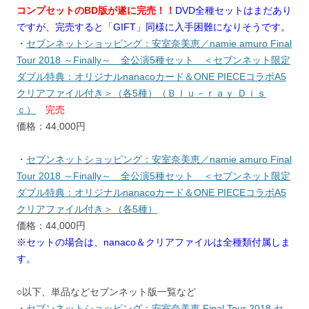
コンプセットのBD版が遂に完売！！
DVD全種セットはまだあり
ですが、完売すると「GIFT」同様に入手困難になりそうです。
・
セブンネットショッピング：安室奈美恵／namie amuro Final
Tour 2018 ～Finally～ 全公演5種セット ＜セブンネット限定
ダブル特典：オリジナルnanacoカード＆ONE PIECEコラボA5
クリアファイル付き＞（各5種）（Ｂｌｕ－ｒａｙ Ｄｉｓ
ｃ）
完売
価格：44,000円
・
セブンネットショッピング：安室奈美恵／namie amuro Final
Tour 2018 ～Finally～ 全公演5種セット ＜セブンネット限定
ダブル特典：オリジナルnanacoカード＆ONE PIECEコラボA5
クリアファイル付き＞（各5種）
価格：44,000円
※セットの場合は、nanaco＆クリアファイルは全種類付属しま
す。
○以下、単品などセブンネット版一覧など
・
セブンネットショッピング：安室奈美恵 Final Tour 2018 セ