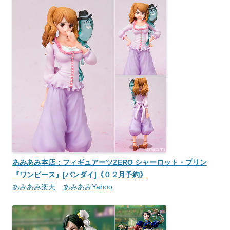
あみあみ本店：フィギュアーツZERO シャーロット・プリン
『ワンピース』[バンダイ]《０２月予約》
あみあみ楽天
あみあみYahoo