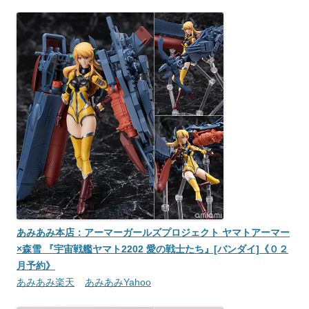
あみあみ本店：アーマーガールズプロジェクト ヤマトアーマー
×森雪 『宇宙戦艦ヤマト2202 愛の戦士たち』[バンダイ]《０２
月予約》
あみあみ楽天
あみあみYahoo