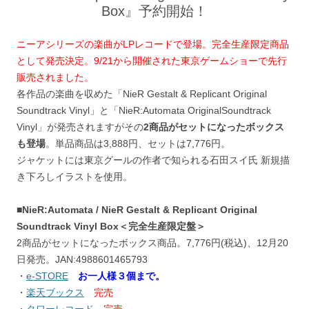
Box』予約開始！
ニーアシリーズの楽曲がLPレコードで登場。完全生産限定商品
として発売決定。9/21から開催された東京ゲームショーで先行
販売されました。
各作品の楽曲を収めた「NieR Gestalt & Replicant Original
Soundtrack Vinyl」と「NieR:Automata OriginalSoundtrack
Vinyl」が発売されますがその
2商品がセットになったボックス
も登場
。単品商品は3,888円、セットは7,776円。
ジャケットには東京グールの作者で知られる石田スイ氏 新規描
き下ろしイラストを使用。
■NieR:Automata / NieR Gestalt & Replicant Original
Soundtrack Vinyl Box＜完全生産限定盤＞
2商品がセットになったボックス商品。7,776円(税込)、12月20
日発売。JAN:4988601465793
・
e-STORE
お一人様３個まで。
・
楽天ブックス
完売