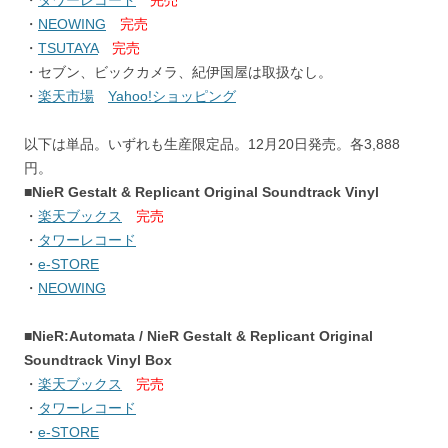
・
タワーレコード
完売
・
NEOWING
完売
・
TSUTAYA
完売
・セブン、ビックカメラ、紀伊国屋は取扱なし。
・
楽天市場
Yahoo!ショッピング
以下は単品。いずれも生産限定品。12月20日発売。各3,888
円。
■NieR Gestalt & Replicant Original Soundtrack Vinyl
・
楽天ブックス
完売
・
タワーレコード
・
e-STORE
・
NEOWING
■NieR:Automata / NieR Gestalt & Replicant Original
Soundtrack Vinyl Box
・
楽天ブックス
完売
・
タワーレコード
・
e-STORE