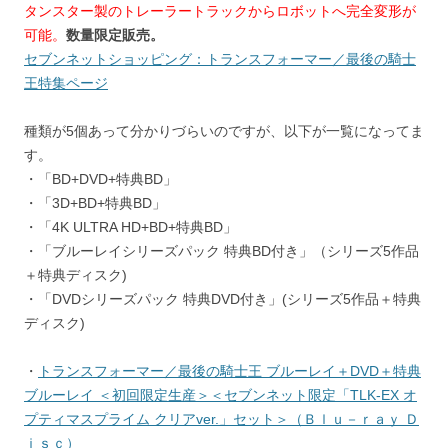
タンスター製のトレーラートラックからロボットへ完全変形が
可能。
数量限定販売。
セブンネットショッピング：トランスフォーマー／最後の騎士
王特集ページ
種類が5個あって分かりづらいのですが、以下が一覧になってま
す。
・「BD+DVD+特典BD」
・「3D+BD+特典BD」
・「4K ULTRA HD+BD+特典BD」
・「ブルーレイシリーズパック 特典BD付き」（シリーズ5作品
＋特典ディスク)
・「DVDシリーズパック 特典DVD付き」(シリーズ5作品＋特典
ディスク)
・
トランスフォーマー／最後の騎士王 ブルーレイ＋DVD＋特典
ブルーレイ ＜初回限定生産＞＜セブンネット限定「TLK-EX オ
プティマスプライム クリアver.」セット＞（Ｂｌｕ－ｒａｙ Ｄ
ｉｓｃ）