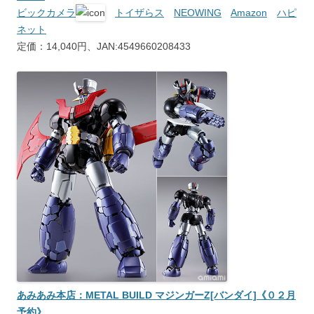
ビックカメラ
トイザらス
NEOWING
Amazon
ハピ
ネット
定価：14,040円、JAN:4549660208433
あみあみ本店：METAL BUILD マジンガーZ[バンダイ]《０２月
予約》