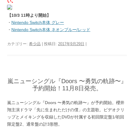
い。
【10/3 11時より開始】
・
Nintendo Switch本体 グレー
・
Nintendo Switch本体 ネオンブルー/レッド
カテゴリー:
希少品
| 投稿日:
2017年9月29日
|
嵐ニューシングル『Doors 〜勇気の軌跡〜』
予約開始！11月8日発売。
嵐ニューシングル『Doors 〜勇気の軌跡〜』が予約開始。櫻井
翔主演ドラマ「先に生まれただけの僕」の主題歌。ビデオクリ
ップとメイキングを収録したDVDが付属する初回限定盤1/初回
限定盤2、通常盤の計3形態。