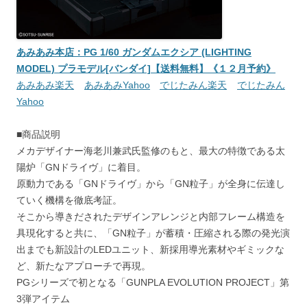
あみあみ本店：PG 1/60 ガンダムエクシア (LIGHTING
MODEL) プラモデル[バンダイ]【送料無料】《１２月予約》
あみあみ楽天
あみあみYahoo
でじたみん楽天
でじたみん
Yahoo
■商品説明
メカデザイナー海老川兼武氏監修のもと、最大の特徴である太
陽炉「GNドライヴ」に着目。
原動力である「GNドライヴ」から「GN粒子」が全身に伝達し
ていく機構を徹底考証。
そこから導きだされたデザインアレンジと内部フレーム構造を
具現化すると共に、「GN粒子」が蓄積・圧縮される際の発光演
出までも新設計のLEDユニット、新採用導光素材やギミックな
ど、新たなアプローチで再現。
PGシリーズで初となる「GUNPLA EVOLUTION PROJECT」第
3弾アイテム