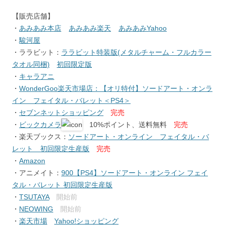
【販売店舗】
・
あみあみ本店
あみあみ楽天
あみあみYahoo
・
駿河屋
・ララビット：
ララビット特装版(メタルチャーム・フルカラー
タオル同梱)
初回限定版
・
キャラアニ
・
WonderGoo楽天市場店：【オリ特付】ソードアート・オンラ
イン フェイタル・バレット＜PS4＞
・
セブンネットショッピング
完売
・
ビックカメラ
10%ポイント、送料無料
完売
・楽天ブックス：
ソードアート・オンライン フェイタル・バ
レット 初回限定生産版
完売
・
Amazon
・アニメイト：
900【PS4】ソードアート・オンライン フェイ
タル・バレット 初回限定生産版
・
TSUTAYA
開始前
・
NEOWING
開始前
・
楽天市場
Yahoo!ショッピング