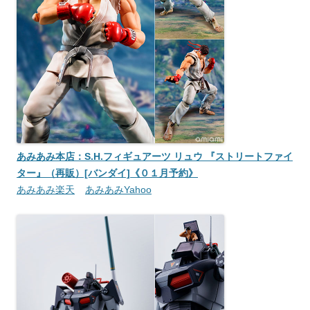
あみあみ本店：S.H.フィギュアーツ リュウ 『ストリートファイ
ター』（再販）[バンダイ]《０１月予約》
あみあみ楽天
あみあみYahoo