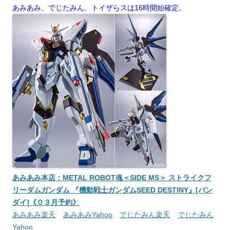
あみあみ、でじたみん、トイザらスは16時開始確定。
あみあみ本店：METAL ROBOT魂＜SIDE MS＞ ストライクフ
リーダムガンダム 『機動戦士ガンダムSEED DESTINY』[バン
ダイ]《０３月予約》
あみあみ楽天
あみあみYahoo
でじたみん楽天
でじたみん
Yahoo