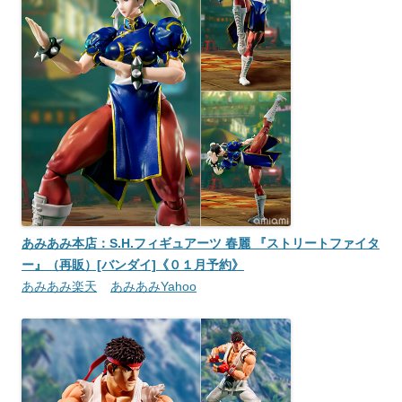
あみあみ本店：S.H.フィギュアーツ 春麗 『ストリートファイタ
ー』（再販）[バンダイ]《０１月予約》
あみあみ楽天
あみあみYahoo