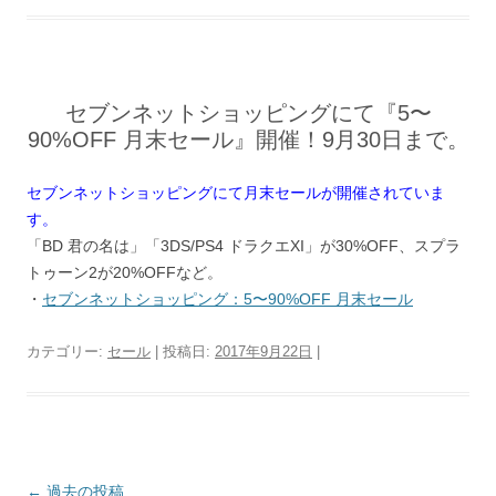
セブンネットショッピングにて『5〜
90%OFF 月末セール』開催！9月30日まで。
セブンネットショッピングにて月末セールが開催されていま
す。
「BD 君の名は」「3DS/PS4 ドラクエXI」が30%OFF、スプラ
トゥーン2が20%OFFなど。
・
セブンネットショッピング：5〜90%OFF 月末セール
カテゴリー:
セール
| 投稿日:
2017年9月22日
|
投稿ナビゲーション
←
過去の投稿