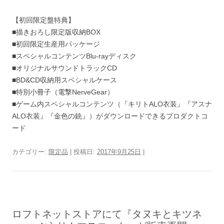
【初回限定盤特典】
■描きおろし限定版収納BOX
■初回限定生産用パッケージ
■スペシャルコンテンツBlu-rayディスク
■オリジナルサウンドトラックCD
■BD&CD収納用スペシャルケース
■特別小冊子（電撃NerveGear）
■ゲーム内スペシャルコンテンツ（『キリトALO衣装』『アスナ
ALO衣装』『金色の銃』）がダウンロードできるプロダクトコ
ード
カテゴリー:
限定品
| 投稿日:
2017年9月25日
|
ロフトネットストアにて『タヌキとキツネ