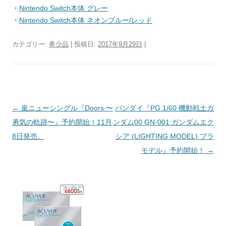
・
Nintendo Switch本体 グレー
・
Nintendo Switch本体 ネオンブルー/レッド
カテゴリー:
希少品
| 投稿日:
2017年9月29日
|
投稿ナビゲーション
←
嵐ニューシングル『Doors 〜
バンダイ『PG 1/60 機動戦士ガ
勇気の軌跡〜』予約開始！11月
ンダム00 GN-001 ガンダムエク
8日発売。
シア (LIGHTING MODEL) プラ
モデル』予約開始！
→