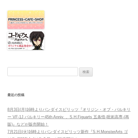
検索:
最近の投稿
8月3日(月)16時よりバンダイスピリッツ『オリジン・オブ・バルキリ
ー VF-1J バルキリー45th Anniv. 、S.H.Figuarts 五条悟-呪術高専-(再
販)』などが販売開始！
7月21日(火)16時よりバンダイスピリッツ新作『S.H.MonsterArts ゴ