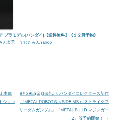
クシア プラモデル[バンダイ]【送料無料】《１２月予約》
みん楽天
でじたみんYahoo
tch本体
9月29日(金)16時よりバンダイコレクターズ新作
トショッ
『METAL ROBOT魂＜SIDE MS＞ ストライクフ
リーダムガンダム』『METAL BUILD マジンガー
Z』等予約開始！
→