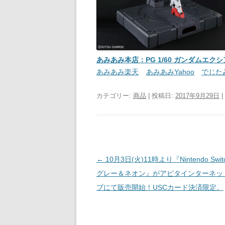
あみあみ本店：PG 1/60 ガンダムエ
あみあみ楽天
あみあみYahoo
でじた
カテゴリー:
商品
| 投稿日:
2017年9月29日
|
投稿ナビゲーション
←
10月3日(火)11時より『Nintendo Swi
グレー＆ネオン』がアピタインターネッ
プにて販売開始！USCカード決済限定。