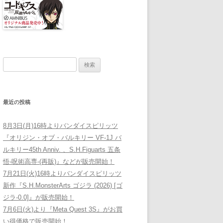
検索:
最近の投稿
8月3日(月)16時よりバンダイスピリッツ
『オリジン・オブ・バルキリー VF-1J バ
ルキリー45th Anniv. 、S.H.Figuarts 五条
悟-呪術高専-(再販)』などが販売開始！
7月21日(火)16時よりバンダイスピリッツ
新作『S.H.MonsterArts ゴジラ (2026) [ゴ
ジラ-0.0]』が販売開始！
7月6日(火)より『Meta Quest 3S』がお買
い得価格で販売開始！