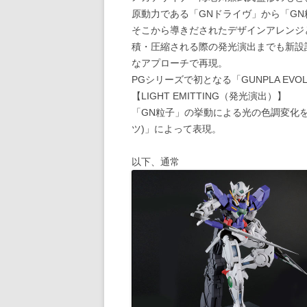
原動力である「GNドライヴ」から「G
そこから導きだされたデザインアレンジ
積・圧縮される際の発光演出までも新設
なアプローチで再現。
PGシリーズで初となる「GUNPLA EVOL
【LIGHT EMITTING（発光演出）】
「GN粒子」の挙動による光の色調変化を 3
ツ)」によって表現。
以下、通常