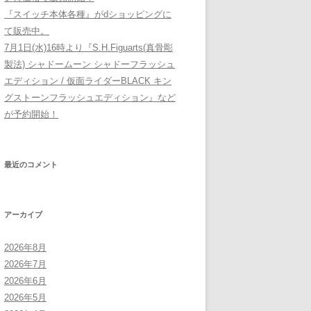
『スイッチ本体各種』がdショッピングに
て販売中。
7月1日(水)16時より『S.H.Figuarts(真骨彫
製法) シャドームーン シャドーフラッシュ
エディション / 仮面ライダーBLACK キン
グストーンフラッシュエディション』など
が予約開始！
最近のコメント
アーカイブ
2026年8月
2026年7月
2026年6月
2026年5月