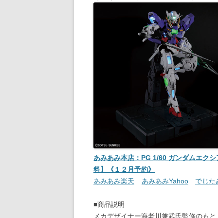
あみあみ本店：PG 1/60 ガンダムエクシア
料】《１２月予約》
あみあみ楽天
あみあみYahoo
でじた
■商品説明
メカデザイナー海老川兼武氏監修のもと