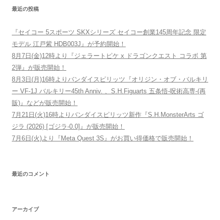
最近の投稿
『セイコー 5スポーツ SKXシリーズ セイコー創業145周年記念 限定
モデル 江戸紫 HDB003J』が予約開始！
8月7日(金)12時より『ジェラートピケ x ドラゴンクエスト コラボ 第
2弾』が販売開始！
8月3日(月)16時よりバンダイスピリッツ『オリジン・オブ・バルキリ
ー VF-1J バルキリー45th Anniv. 、S.H.Figuarts 五条悟-呪術高専-(再
販)』などが販売開始！
7月21日(火)16時よりバンダイスピリッツ新作『S.H.MonsterArts ゴ
ジラ (2026) [ゴジラ-0.0]』が販売開始！
7月6日(火)より『Meta Quest 3S』がお買い得価格で販売開始！
最近のコメント
アーカイブ