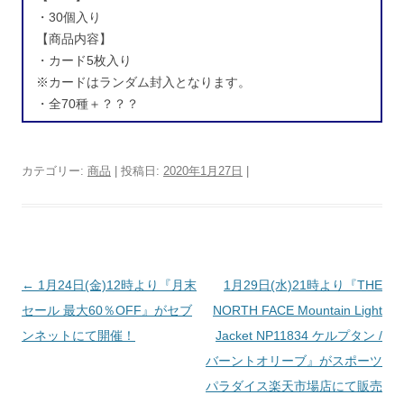
・30個入り
【商品内容】
・カード5枚入り
※カードはランダム封入となります。
・全70種＋？？？
カテゴリー:
商品
| 投稿日:
2020年1月27日
|
投稿ナビゲーション
←
1月24日(金)12時より『月末
1月29日(水)21時より『THE
セール 最大60％OFF』がセブ
NORTH FACE Mountain Light
ンネットにて開催！
Jacket NP11834 ケルプタン /
バーントオリーブ』がスポーツ
パラダイス楽天市場店にて販売