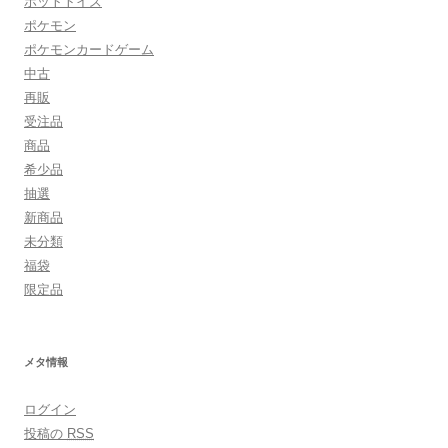
ホットトイズ
ポケモン
ポケモンカードゲーム
中古
再販
受注品
商品
希少品
抽選
新商品
未分類
福袋
限定品
メタ情報
ログイン
投稿の
RSS