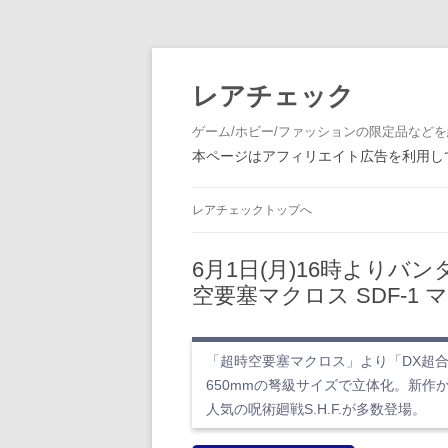
レアチェック
ゲーム/ホビー/ファッションの限定品など
本ページはアフィリエイト広告を利用して
レアチェックトップへ
6月1日(月)16時よりバ
空要塞マクロス SDF-1
「超時空要塞マクロス」より「DX超合金 
650mmの弩級サイズで立体化。新作か
人気の呪術廻戦S.H.F.が多数登場。