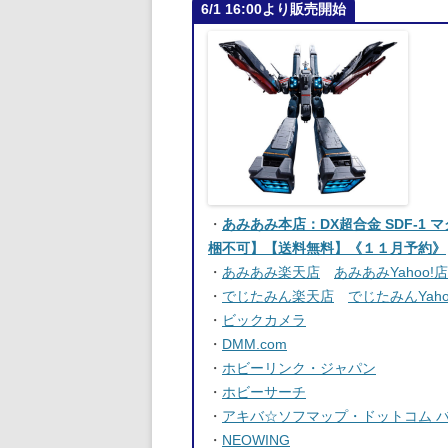
6/1 16:00より販売開始
・
あみあみ本店：DX超合金 SDF-1 マ
梱不可】【送料無料】《１１月予約》
・
あみあみ楽天店
あみあみYahoo!店
・
でじたみん楽天店
でじたみんYaho
・
ビックカメラ
・
DMM.com
・
ホビーリンク・ジャパン
・
ホビーサーチ
・
アキバ☆ソフマップ・ドットコム 
・
NEOWING