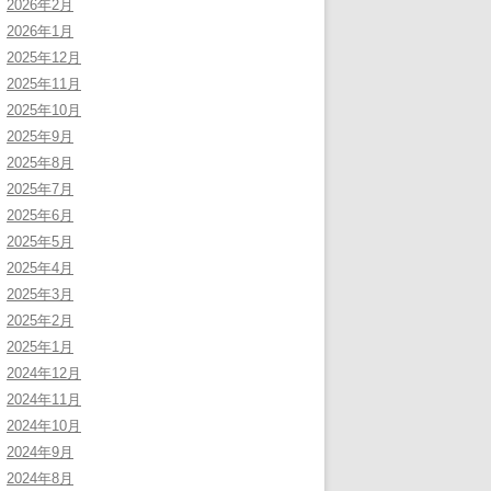
2026年2月
2026年1月
2025年12月
2025年11月
2025年10月
2025年9月
2025年8月
2025年7月
2025年6月
2025年5月
2025年4月
2025年3月
2025年2月
2025年1月
2024年12月
2024年11月
2024年10月
2024年9月
2024年8月