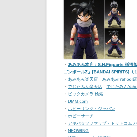
・
あみあみ本店：S.H.Figuarts
ゴンボールZ』[BANDAI SPIRITS]
・
あみあみ楽天店
あみあみYahoo!店
・
でじたみん楽天店
でじたみんYaho
・
ビックカメラ 検索
・
DMM.com
・
ホビーリンク・ジャパン
・
ホビーサーチ
・
アキバ☆ソフマップ・ドットコム 
・
NEOWING