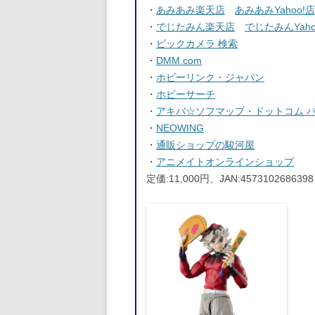
・
あみあみ楽天店
あみあみYahoo!店
・
でじたみん楽天店
でじたみんYaho
・
ビックカメラ 検索
・
DMM.com
・
ホビーリンク・ジャパン
・
ホビーサーチ
・
アキバ☆ソフマップ・ドットコム 
・
NEOWING
・
通販ショップの駿河屋
・
アニメイトオンラインショップ
定価:11,000円、JAN:4573102686398