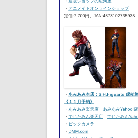
・
通販ショップの駿河屋
・
アニメイトオンラインショップ
定価:7,700円、JAN:4573102735935
・
あみあみ本店：S.H.Figuarts 虎杖悠
《１１月予約》
・
あみあみ楽天店
あみあみYahoo!店
・
でじたみん楽天店
でじたみんYaho
・
ビックカメラ
・
DMM.com