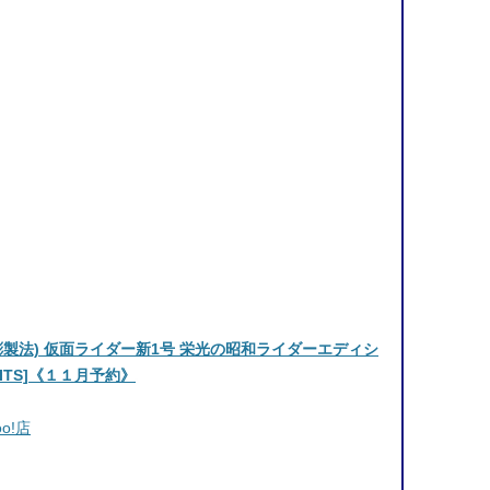
(真骨彫製法) 仮面ライダー新1号 栄光の昭和ライダーエディシ
RITS]《１１月予約》
o!店