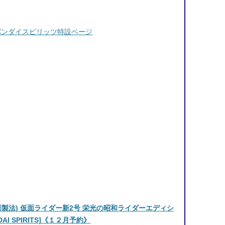
バンダイスピリッツ特設ページ
(真骨彫製法) 仮面ライダー新2号 栄光の昭和ライダーエディシ
I SPIRITS]《１２月予約》