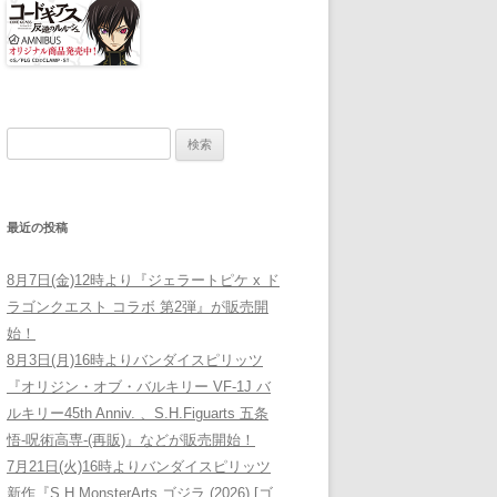
検索:
最近の投稿
8月7日(金)12時より『ジェラートピケ x ド
ラゴンクエスト コラボ 第2弾』が販売開
始！
8月3日(月)16時よりバンダイスピリッツ
『オリジン・オブ・バルキリー VF-1J バ
ルキリー45th Anniv. 、S.H.Figuarts 五条
悟-呪術高専-(再販)』などが販売開始！
7月21日(火)16時よりバンダイスピリッツ
新作『S.H.MonsterArts ゴジラ (2026) [ゴ