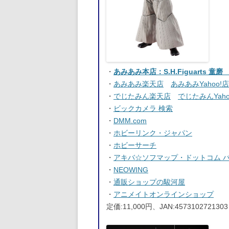
・
あみあみ本店：S.H.Figuarts 童磨
・
あみあみ楽天店
あみあみYahoo!店
・
でじたみん楽天店
でじたみんYaho
・
ビックカメラ 検索
・
DMM.com
・
ホビーリンク・ジャパン
・
ホビーサーチ
・
アキバ☆ソフマップ・ドットコム 
・
NEOWING
・
通販ショップの駿河屋
・
アニメイトオンラインショップ
定価:11,000円、JAN:4573102721303