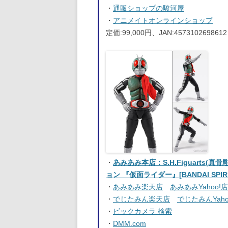
・
通販ショップの駿河屋
・
アニメイトオンラインショップ
定価:99,000円、JAN:4573102698612
・
あみあみ本店：S.H.Figuarts
ョン 『仮面ライダー』[BANDAI SPI
・
あみあみ楽天店
あみあみYahoo!店
・
でじたみん楽天店
でじたみんYaho
・
ビックカメラ 検索
・
DMM.com