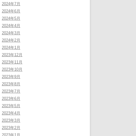
2024年7月
2024年6月
2024年5月
2024年4月
2024年3月
2024年2月
2024年1月
2023年12月
2023年11月
2023年10月
2023年9月
2023年8月
2023年7月
2023年6月
2023年5月
2023年4月
2023年3月
2023年2月
2023年1月