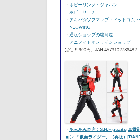
・
ホビーリンク・ジャパン
・
ホビーサーチ
・
アキバ☆ソフマップ・ドットコム 
・
NEOWING
・
通販ショップの駿河屋
・
アニメイトオンラインショップ
定価:9,900円、JAN:4573102736482
・
あみあみ本店：S.H.Figuarts
ョン 『仮面ライダー』（再販）[BANDA