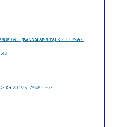
 『鬼滅の刃』[BANDAI SPIRITS]《１１月予約》
o!店
バンダイスピリッツ特設ページ