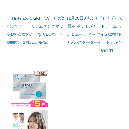
投稿ナビゲーション
←
Nintendo Switch『ガールズ&
11月30日0時より『トイザらス
パンツァードリームタンクマッ
限定 ポケモンカードゲーム サ
チDX 乙女のたしなみBOX』予
ン＆ムーン イーブイGX対戦ト
約開始！2月21日発売。
リプルスターターセット』が予
約再開！
→