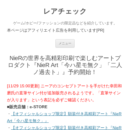
レアチェック
ゲーム/ホビー/ファッションの限定品などを紹介しています。
本ページはアフィリエイト広告を利用しています[PR]
コンテンツへ移動
メニュー
NieRの世界を高精彩印刷で楽しむアートプ
ロダクト『NieR Art「今ハ星モ無ク」「二人
ノ過去ト」』予約開始！
[11/29 15:00更新] ニーアのコンセプトアートを手がけた幸田和
磨氏の直筆サイン付が追加販売されるようです。「直筆サイン
が入ります」という表記を必ずご確認ください。
■販売店舗：e-STORE
・
【オフィシャルショップ限定】額装付き高精彩アート『NieR
Art「今ハ星モ無ク」』
・
【オフィシャルショップ限定】額装付き高精彩アート『NieR