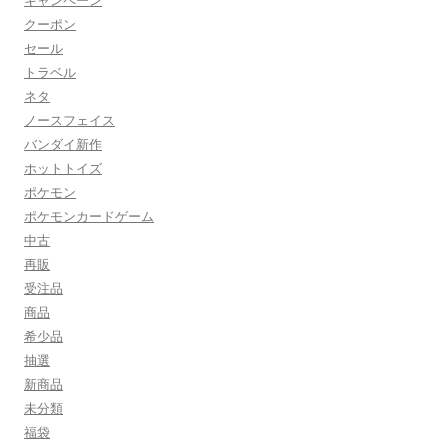
キャンペーン
クーポン
セール
トラベル
ネタ
ノースフェイス
バンダイ新作
ホットトイズ
ポケモン
ポケモンカードゲーム
中古
再販
受注品
商品
希少品
抽選
新商品
未分類
福袋