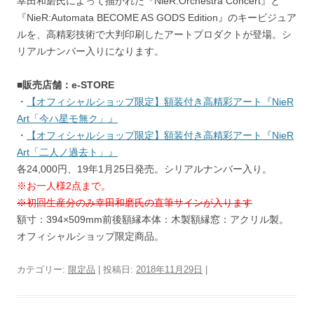
幸田和磨氏によって描かれた『NieR:Orchestra Concert』と
『NieR:Automata BECOME AS GODS Edition』のキービジュア
ルを、高精彩技術で大判印刷したアートプロダクトが登場。シ
リアルナンバー入りになります。
■販売店舗：e-STORE
・
【オフィシャルショップ限定】額装付き高精彩アート『NieR
Art「今ハ星モ無ク」』
・
【オフィシャルショップ限定】額装付き高精彩アート『NieR
Art「二人ノ過去ト」』
各24,000円、19年1月25日発売。シリアルナンバー入り。
※お一人様2点まで。
※初回生産分のみ幸田和磨氏の直筆サインが入ります
額寸：394×509mm前後額縁本体：木製額縁窓：アクリル製。
オフィシャルショップ限定商品。
カテゴリー:
限定品
| 投稿日:
2018年11月29日
|