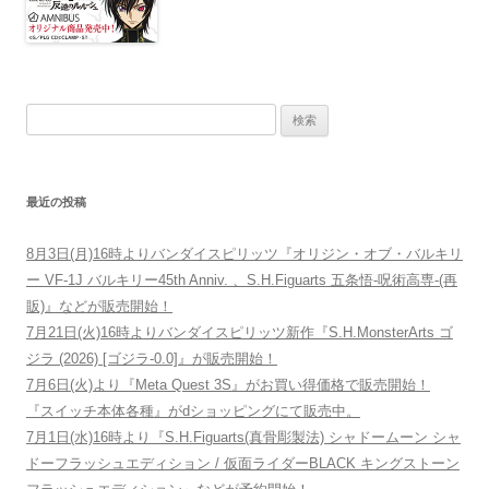
検索:
最近の投稿
8月3日(月)16時よりバンダイスピリッツ『オリジン・オブ・バルキリ
ー VF-1J バルキリー45th Anniv. 、S.H.Figuarts 五条悟-呪術高専-(再
販)』などが販売開始！
7月21日(火)16時よりバンダイスピリッツ新作『S.H.MonsterArts ゴ
ジラ (2026) [ゴジラ-0.0]』が販売開始！
7月6日(火)より『Meta Quest 3S』がお買い得価格で販売開始！
『スイッチ本体各種』がdショッピングにて販売中。
7月1日(水)16時より『S.H.Figuarts(真骨彫製法) シャドームーン シャ
ドーフラッシュエディション / 仮面ライダーBLACK キングストーン