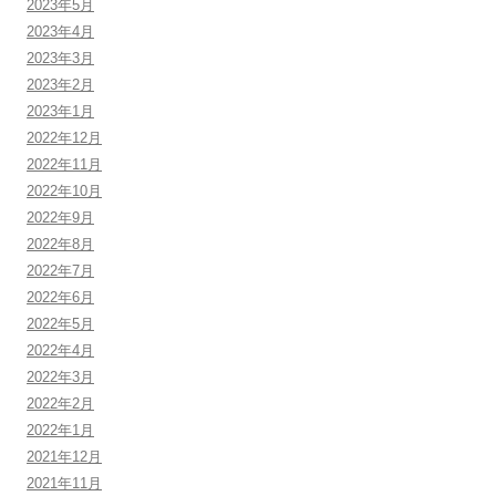
2023年5月
2023年4月
2023年3月
2023年2月
2023年1月
2022年12月
2022年11月
2022年10月
2022年9月
2022年8月
2022年7月
2022年6月
2022年5月
2022年4月
2022年3月
2022年2月
2022年1月
2021年12月
2021年11月