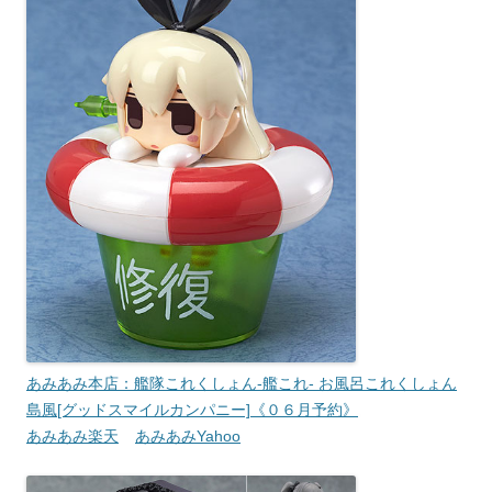
あみあみ本店：艦隊これくしょん-艦これ- お風呂これくしょん
島風[グッドスマイルカンパニー]《０６月予約》
あみあみ楽天
あみあみYahoo