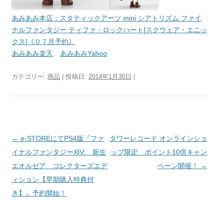
あみあみ本店：スタティックアーツ mini シアトリズム ファイ
ナルファンタジー ティファ・ロックハート[スクウェア・エニッ
クス]《０７月予約》
あみあみ楽天
あみあみYahoo
カテゴリー:
商品
| 投稿日:
2014年1月30日
|
投稿ナビゲーション
←
e-STOREにてPS4版『ファ
タワーレコード オンラインショ
イナルファンタジーXIV: 新生
ップ限定 ポイント10倍キャン
エオルゼア コレクターズエデ
ペーン開催！
→
ィション【早期購入特典付
き】』予約開始！