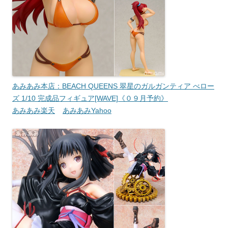
あみあみ本店：BEACH QUEENS 翠星のガルガンティア べロー
ズ 1/10 完成品フィギュア[WAVE]《０９月予約》
あみあみ楽天
あみあみYahoo