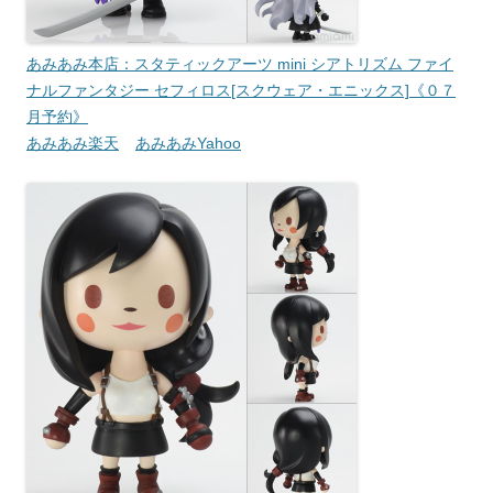
あみあみ本店：スタティックアーツ mini シアトリズム ファイ
ナルファンタジー セフィロス[スクウェア・エニックス]《０７
月予約》
あみあみ楽天
あみあみYahoo