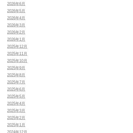
2026年6月
2026年5月
2026年4月
2026年3月
2026年2月
2026年1月
2025年12月
2025年11月
2025年10月
2025年9月
2025年8月
2025年7月
2025年6月
2025年5月
2025年4月
2025年3月
2025年2月
2025年1月
2024年12月