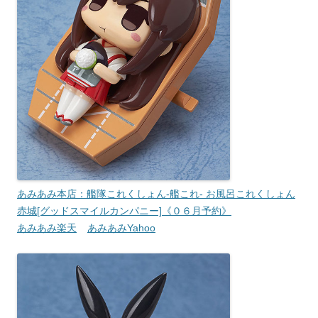
あみあみ本店：艦隊これくしょん-艦これ- お風呂これくしょん
赤城[グッドスマイルカンパニー]《０６月予約》
あみあみ楽天
あみあみYahoo