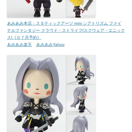
あみあみ本店：スタティックアーツ mini シアトリズム ファイ
ナルファンタジー クラウド・ストライフ[スクウェア・エニック
ス]《０７月予約》
あみあみ楽天
あみあみYahoo