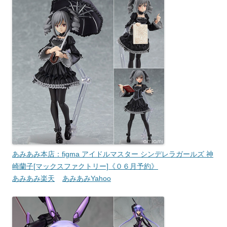
あみあみ本店：figma アイドルマスター シンデレラガールズ 神
崎蘭子[マックスファクトリー]《０６月予約》
あみあみ楽天
あみあみYahoo