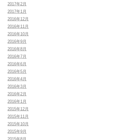
2017年2月
2017年1月
2016年12月
2016年11月
2016年10月
2016年9月
2016年8月
2016年7月
2016年6月
2016年5月
2016年4月
2016年3月
2016年2月
2016年1月
2015年12月
2015年11月
2015年10月
2015年9月
2015年8月