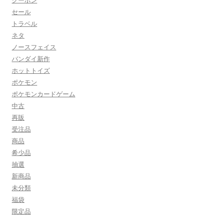
クーポン
セール
トラベル
ネタ
ノースフェイス
バンダイ新作
ホットトイズ
ポケモン
ポケモンカードゲーム
中古
再販
受注品
商品
希少品
抽選
新商品
未分類
福袋
限定品