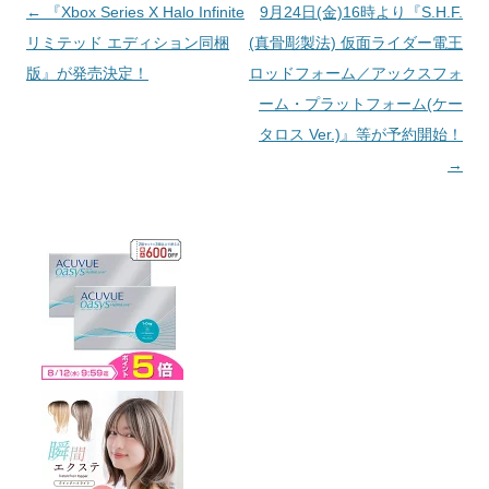
投稿ナビゲーション
←
『Xbox Series X Halo Infinite
9月24日(金)16時より『S.H.F.
リミテッド エディション同梱
(真骨彫製法) 仮面ライダー電王
版』が発売決定！
ロッドフォーム／アックスフォ
ーム・プラットフォーム(ケー
タロス Ver.)』等が予約開始！
→