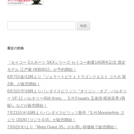
検索:
最近の投稿
『セイコー 5スポーツ SKXシリーズ セイコー創業145周年記念 限定
モデル 江戸紫 HDB003J』が予約開始！
8月7日(金)12時より『ジェラートピケ x ドラゴンクエスト コラボ 第
2弾』が販売開始！
8月3日(月)16時よりバンダイスピリッツ『オリジン・オブ・バルキリ
ー VF-1J バルキリー45th Anniv. 、S.H.Figuarts 五条悟-呪術高専-(再
販)』などが販売開始！
7月21日(火)16時よりバンダイスピリッツ新作『S.H.MonsterArts ゴ
ジラ (2026) [ゴジラ-0.0]』が販売開始！
7月6日(火)より『Meta Quest 3S』がお買い得価格で販売開始！