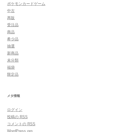
ポケモンカードゲーム
中古
再販
受注品
商品
希少品
抽選
新商品
未分類
福袋
限定品
メタ情報
ログイン
投稿の
RSS
コメントの
RSS
WordPress.org