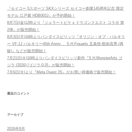
『セイコー 5スポーツ SKXシリーズ セイコー創業145周年記念 限定
モデル 江戸紫 HDB003J』が予約開始！
8月7日(金)12時より『ジェラートピケ x ドラゴンクエスト コラボ 第
2弾』が販売開始！
8月3日(月)16時よりバンダイスピリッツ『オリジン・オブ・バルキリ
ー VF-1J バルキリー45th Anniv. 、S.H.Figuarts 五条悟-呪術高専-(再
販)』などが販売開始！
7月21日(火)16時よりバンダイスピリッツ新作『S.H.MonsterArts ゴ
ジラ (2026) [ゴジラ-0.0]』が販売開始！
7月6日(火)より『Meta Quest 3S』がお買い得価格で販売開始！
最近のコメント
アーカイブ
2026年8月