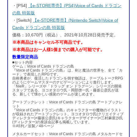
・[PS4]
【e-STORE専売】(PS4)Voice of Cards ドラゴン
の島 特装版
・[Switch]
【e-STORE専売】(Nintendo Switch)Voice of
Cards ドラゴンの島 特装版
価格：10,670円（税込）、2021年10月28日発売予定。
※本商品はキャンセル不可商品です。
※本商品はお一人様1個までの購入が可能です。
数量限定商品
■セット内容
ゲーム：Voice of Cards ドラゴンの島
『Voice of Cards ドラゴンの島』 は、剣と魔法の世界を、全て「カ
ード」で表現したRPGです。
自称勇者が、復活したドラゴンを倒す物語は、テーブルトークRPG
のようにゲームマスターのナビゲーションにより進行します。
「NieR」シリーズや「ドラッグ オン ドラグーン」シリーズの開発
スタッフである、ヨコオタロウ氏・岡部啓一氏・藤坂公彦氏が送
る、新しくて懐かしい感覚のゲームが楽しめます。
アートブックレット：Voice of Cards ドラゴンの島 アートブックレ
ット
『Voice of Cards ドラゴンの島』のキャラクターや魔物のイラスト
が収録されたアートブックレット。ヨコオタロウ氏(クリエイティブ
ディレクター)×藤坂公彦氏(キャラクターデザイナー)×三村麻亜沙氏
(ディレクター)の座談会記事も掲載しています。
※A5判／並製／48ページ
メタルカードセット：Voice of Cards ドラゴンの島 メタルカードセ