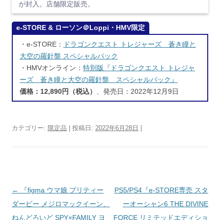
が封入。店舗限定販売。
e-STORE & ローソン＠Loppi・HMV限定
・e-STORE：
ドラゴンクエスト トレジャーズ 蒼き瞳と
大空の羅針盤 スペシャルパック
・HMVオンライン：
特別版『ドラゴンクエスト トレジャ
ーズ 蒼き瞳と大空の羅針盤 スペシャルパック』
価格：12,890円（税込）
、発売日：2022年12月9日
カテゴリー:
限定品
| 投稿日:
2022年6月28日
|
投稿ナビゲーション
←
『figma ウマ娘 プリティー
PS5/PS4『e-STORE専売 スタ
ダービー メジロマックイーン、
ーオーシャン6 THE DIVINE
ねんどろいど SPY×FAMILY ヨ
FORCE リミテッドエディショ