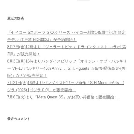
最近の投稿
『セイコー 5スポーツ SKXシリーズ セイコー創業145周年記念 限定
モデル 江戸紫 HDB003J』が予約開始！
8月7日(金)12時より『ジェラートピケ x ドラゴンクエスト コラボ 第
2弾』が販売開始！
8月3日(月)16時よりバンダイスピリッツ『オリジン・オブ・バルキリ
ー VF-1J バルキリー45th Anniv. 、S.H.Figuarts 五条悟-呪術高専-(再
販)』などが販売開始！
7月21日(火)16時よりバンダイスピリッツ新作『S.H.MonsterArts ゴ
ジラ (2026) [ゴジラ-0.0]』が販売開始！
7月6日(火)より『Meta Quest 3S』がお買い得価格で販売開始！
最近のコメント