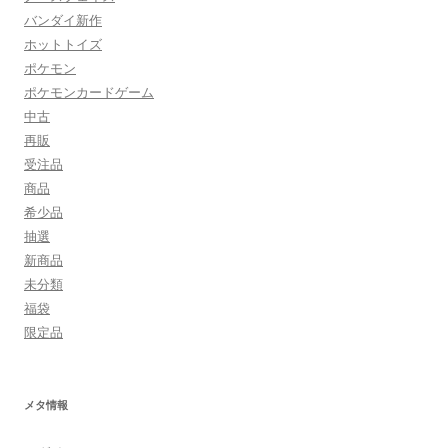
バンダイ新作
ホットトイズ
ポケモン
ポケモンカードゲーム
中古
再販
受注品
商品
希少品
抽選
新商品
未分類
福袋
限定品
メタ情報