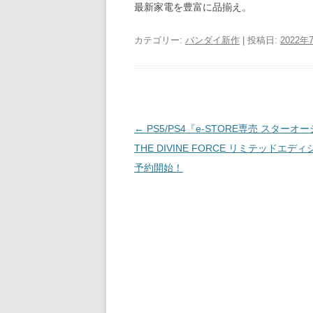
最新家電を豊富に品揃え。
カテゴリー:
バンダイ新作
| 投稿日:
2022年
投稿ナビゲーション
←
PS5/PS4『e-STORE専売 スターオ
THE DIVINE FORCE リミテッドエデ
予約開始！