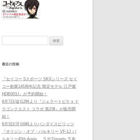
検索:
最近の投稿
『セイコー 5スポーツ SKXシリーズ セイ
コー創業145周年記念 限定モデル 江戸紫
HDB003J』が予約開始！
8月7日(金)12時より『ジェラートピケ x ド
ラゴンクエスト コラボ 第2弾』が販売開
始！
8月3日(月)16時よりバンダイスピリッツ
『オリジン・オブ・バルキリー VF-1J バ
ルキリー45th Anniv. 、S.H.Figuarts 五条