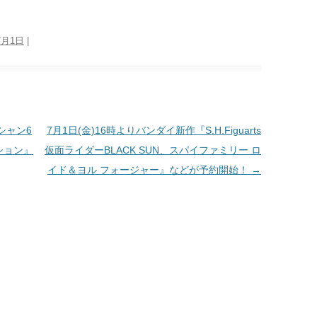
7月1日
|
ーシャン6
7月1日(金)16時よりバンダイ新作『S.H.Figuarts
ィション』
仮面ライダーBLACK SUN、スパイファミリー ロ
イド＆ヨル フォージャー』などが予約開始！
→