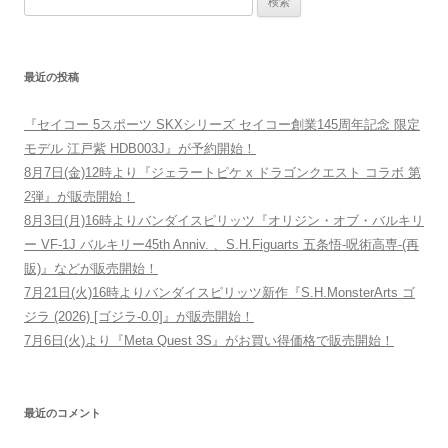
最近の投稿
『セイコー 5スポーツ SKXシリーズ セイコー創業145周年記念 限定
モデル 江戸紫 HDB003J』が予約開始！
8月7日(金)12時より『ジェラートピケ x ドラゴンクエスト コラボ 第
2弾』が販売開始！
8月3日(月)16時よりバンダイスピリッツ『オリジン・オブ・バルキリ
ー VF-1J バルキリー45th Anniv. 、S.H.Figuarts 五条悟-呪術高専-(再
販)』などが販売開始！
7月21日(火)16時よりバンダイスピリッツ新作『S.H.MonsterArts ゴ
ジラ (2026) [ゴジラ-0.0]』が販売開始！
7月6日(火)より『Meta Quest 3S』がお買い得価格で販売開始！
最近のコメント