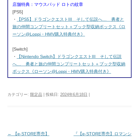
店舗特典：マウスパッド ロトの紋章
[PS5]
・
【PS5】ドラゴンクエストIII そして伝説へ… 勇者と
旅の仲間コンプリートセット＋ブック型収納ボックス《ロ
ーソン@Loppi・HMV購入特典付き》
[Switch]
・
【Nintendo Switch】ドラゴンクエストIII そして伝説
へ… 勇者と旅の仲間コンプリートセット＋ブック型収納
ボックス《ローソン@Loppi・HMV購入特典付き》
カテゴリー:
限定品
| 投稿日:
2024年6月18日
|
投稿ナビゲーション
←
【e-STORE専売】
『【e-STORE専売】ロマンシ