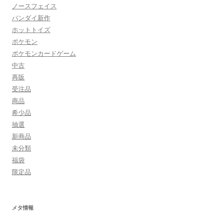
ノースフェイス
バンダイ新作
ホットトイズ
ポケモン
ポケモンカードゲーム
中古
再販
受注品
商品
希少品
抽選
新商品
未分類
福袋
限定品
メタ情報