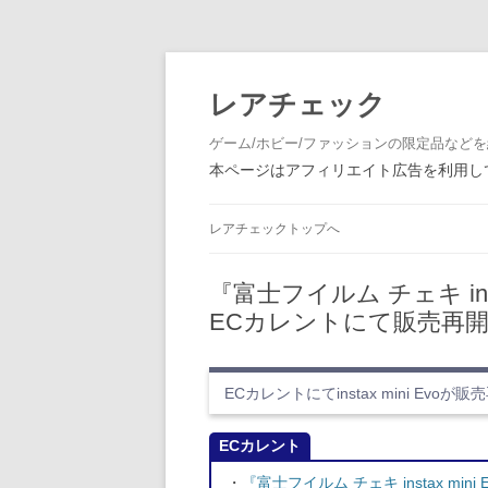
レアチェック
ゲーム/ホビー/ファッションの限定品など
本ページはアフィリエイト広告を利用して
レアチェックトップへ
『富士フイルム チェキ insta
ECカレントにて販売再
ECカレントにてinstax mini Evoが販
ECカレント
・
『富士フイルム チェキ instax min