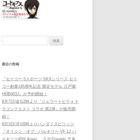
検索:
最近の投稿
『セイコー 5スポーツ SKXシリーズ セイ
コー創業145周年記念 限定モデル 江戸紫
HDB003J』が予約開始！
8月7日(金)12時より『ジェラートピケ x ド
ラゴンクエスト コラボ 第2弾』が販売開
始！
8月3日(月)16時よりバンダイスピリッツ
『オリジン・オブ・バルキリー VF-1J バ
ルキリー45th Anniv. 、S.H.Figuarts 五条