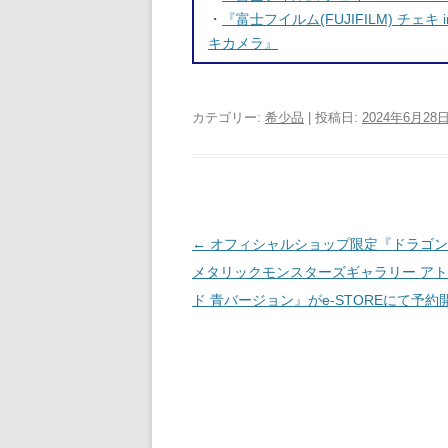
・
『富士フイルム(FUJIFILM) チェキ in
キカメラ』
カテゴリー:
希少品
| 投稿日:
2024年6月28
投稿ナビゲーション
←
オフィシャルショップ限定『ドラゴン
メタリックモンスターズギャラリー ア
ド 青バージョン』がe-STOREにて予約