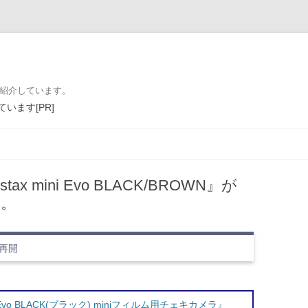
を紹介しています。
います[PR]
コンテンツへ移動
x mini Evo BLACK/BROWN』が
開。
売再開
i Evo BLACK(ブラック) miniフィルム用チェキカメラ』