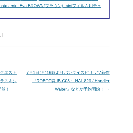
stax mini Evo BROWN(ブラウン) miniフィルム用チェ
日
|
クエスト
7月1日(月)16時よりバンダイスピリッツ新作
トラス＆シ
『ROBOT魂
IB-C03： HAL 826 / Handler
開始！
Walter』などが予約開始！
→